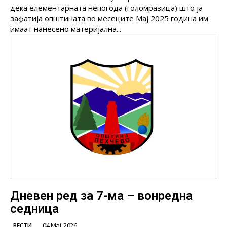
дека елементарната непогода (голомразица) што ја
зафатија општината во месеците Mај 2025 година им
имаат нанесено материјална...
Дневен ред за 7-ма – вонредна
седница
04 Мај, 2026
ВЕСТИ