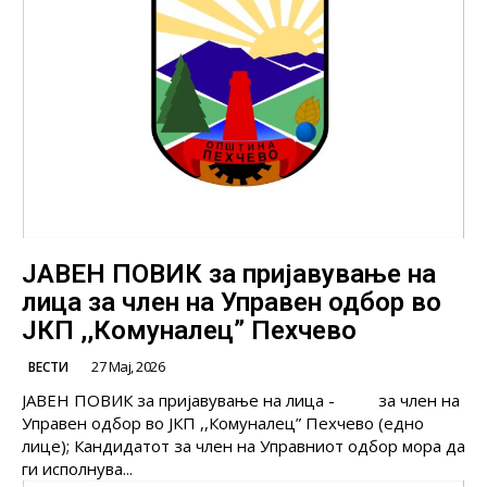
ЈАВЕН ПОВИК за пријавување на
лица за член на Управен одбор во
ЈКП ,,Комуналец” Пехчево
27 Мај, 2026
ВЕСТИ
ЈАВЕН ПОВИК за пријавување на лица - за член на
Управен одбор во ЈКП ,,Комуналец” Пехчево (едно
лицe); Кандидатот за член на Управниот одбор мора да
ги исполнува...