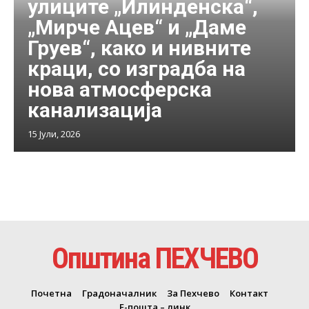
улиците „Илинденска“,
„Мирче Ацев“ и „Даме
Груев“, како и нивните
краци, со изградба на
нова атмосферска
канализација
15 Јули, 2026
Општина ПЕХЧЕВО
Почетна
Градоначалник
За Пехчево
Контакт
Е-пошта – линк