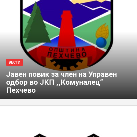
ВЕСТИ
Јавен повик за член на Управен
одбор во ЈКП ,,Комуналец”
Пехчево