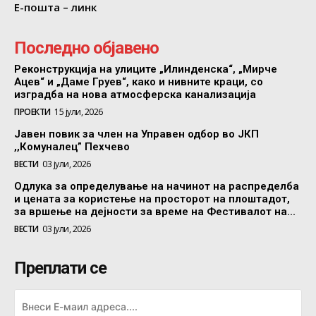
Е-пошта – линк
Последно објавено
Реконструкција на улиците „Илинденска“, „Мирче
Ацев“ и „Даме Груев“, како и нивните краци, со
изградба на нова атмосферска канализација
ПРОЕКТИ
15 јули, 2026
Јавен повик за член на Управен одбор во ЈКП
,,Комуналец” Пехчево
ВЕСТИ
03 јули, 2026
Одлука за определување на начинот на распределба
и цената за користење на просторот на плоштадот,
за вршење на дејности за време на Фестивалот на...
ВЕСТИ
03 јули, 2026
Преплати се