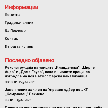
Информации
Почетна
Градоначалник
За Пехчево
Контакт
Е-пошта – линк
Последно објавено
Реконструкција на улиците „Илинденска“, „Мирче
Ацев“ и „Даме Груев“, како и нивните краци, со
изградба на нова атмосферска канализација
ПРОЕКТИ
15 јули, 2026
Јавен повик за член на Управен одбор во ЈКП
,,Комуналец” Пехчево
ВЕСТИ
03 јули, 2026
Одлука за определување на начинот на распределба