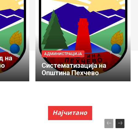
АДМИНИСТРАЦИЈА
д на
во
Систематизација на
Општина Пехчево
Најчитано