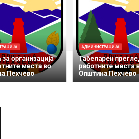
ТРАЦИЈА
АДМИНИСТРАЦИЈА
 за организација
Табеларен прегле
отните места во
работните места 
а Пехчево
Општина Пехчево