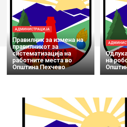
АДМИНИСТРАЦИЈА
Правилник за измена на
АДМИНИС
правилникот за
систематизација на
Одлука
работните места во
на роб
Општина Пехчево
Општин