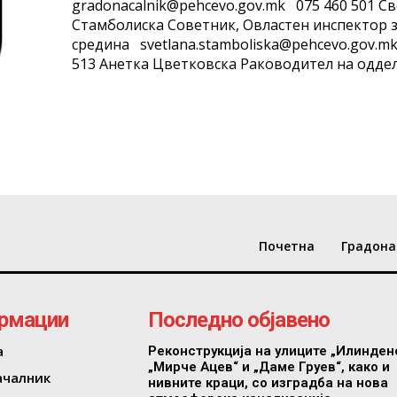
gradonacalnik@pehcevo.gov.mk 075 460 501 Светлана
Стамболиска Советник, Oвластен инспектор за животна
средина svetlana.stamboliska@pehcevo.gov.mk 075 460
513 Анетка Цветковска Раководител на 
Почетна
Градона
рмации
Последно објавено
а
Реконструкција на улиците „Илинден
„Мирче Ацев“ и „Даме Груев“, како и
ачалник
нивните краци, со изградба на нова