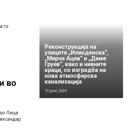
а го
Реконструкција на
улиците „Илинденска“,
„Мирче Ацев“ и „Даме
Груев“, како и нивните
краци, со изградба на
нова атмосферска
и во
канализација
15 Јули, 2026
ице