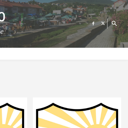
О
те
ФИНАНСИИ
ВЕСТИ
Е-УСЛУГИ
КОНТАКТ