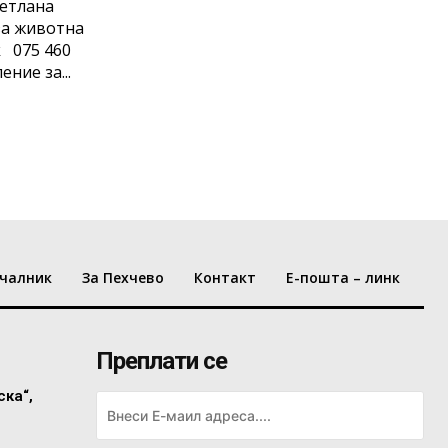
одделение за...
чалник
За Пехчево
Контакт
Е-пошта – линк
Преплати се
ска“,