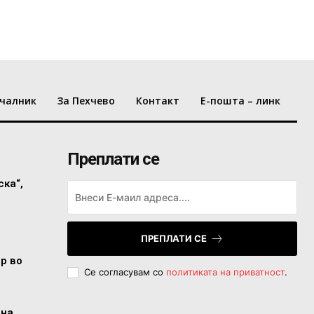
чалник
За Пехчево
Контакт
Е-пошта – линк
Преплати се
ска“,
ПРЕПЛАТИ СЕ
ор во
Се согласувам со
политиката на приватност
.
 на