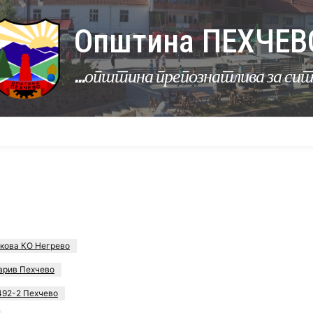
Општина ПЕХЧЕВ
...општина препознатлива за си
УРБАНИЗАМ
КОМУНАЛНИ ДЕЈНОСТИ
ЛЕР
кова КО Негрево
арив Пехчево
492-2 Пехчево