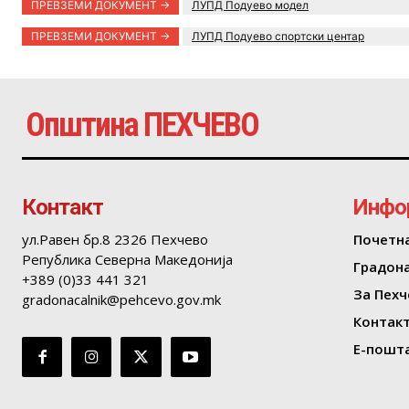
ПРЕВЗЕМИ ДОКУМЕНТ ->
ЛУПД Подуево модел
ПРЕВЗЕМИ ДОКУМЕНТ ->
ЛУПД Подуево спортски центар
Општина ПЕХЧЕВО
Контакт
Инфо
ул.Равен бр.8 2326 Пехчево
Почетн
Република Северна Македонија
Градон
+389 (0)33 441 321
За Пехч
gradonacalnik@pehcevo.gov.mk
Контак
Е-пошта