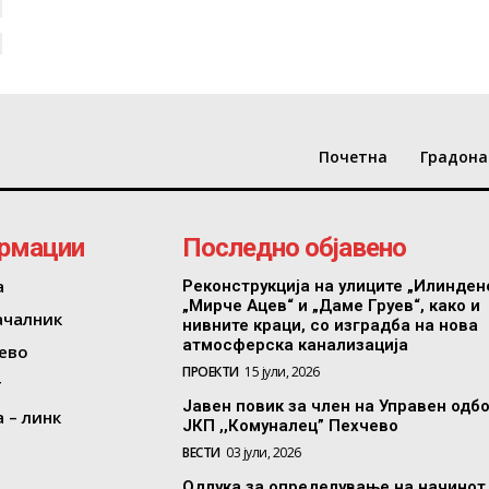
Почетна
Градона
рмации
Последно објавено
а
Реконструкција на улиците „Илинден
„Мирче Ацев“ и „Даме Груев“, како и
ачалник
нивните краци, со изградба на нова
атмосферска канализација
ево
ПРОЕКТИ
15 јули, 2026
т
Јавен повик за член на Управен одб
 – линк
ЈКП ,,Комуналец” Пехчево
ВЕСТИ
03 јули, 2026
Одлука за определување на начинот