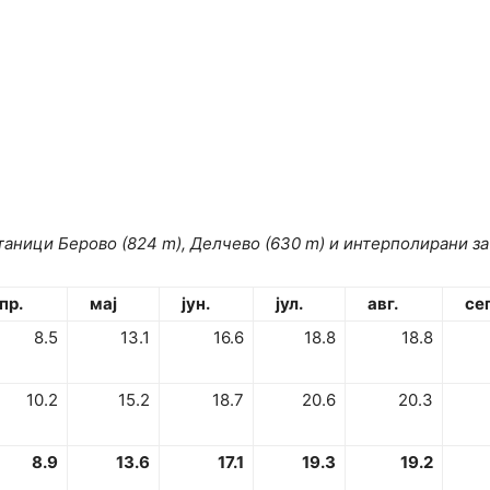
ници Берово (824 m), Делчево (630 m) и интерполирани за 
пр.
мај
јун.
јул.
а
в
г.
сеп
8.5
13.1
16.6
18.8
18.8
10.2
15.2
18.7
20.6
20.3
8.9
13.6
17.1
19.3
19.2