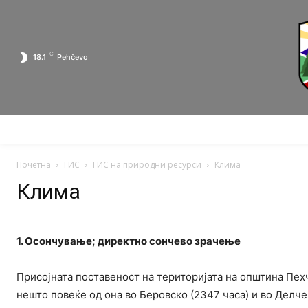
C
18.1
Pehčevo
ПОЧЕТНА
ЗА ПЕХЧЕВО
ЛОКАЛНА САМОУПРАВА
Почетна
ГИС
ГИС на природни ресурси
Клима
Клима
1. Осончување; директно сончево зрачење
Присојната поставеност на територијата на општина Пехч
нешто повеќе од она во Беровско (2347 часа) и во Делч