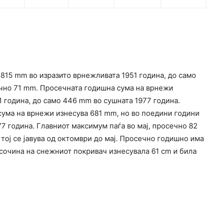
815 mm во изразито врнежливата 1951 година, до само
ечно 71 mm. Просечната годишна сума на врнежи
1 година, до само 446 mm во сушната 1977 година.
сума на врнежи изнесува 681 mm, но во поедини години
7 година. Главниот максимум паѓа во мај, просечно 82
тој се јавува од октомври до мај. Просечно годишно има
исочина на снежниот покривач изнесувала 61 cm и била