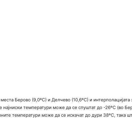
еста Берово (9,0ºС) и Делчево (10,6ºС) и интерполацијата з
 најниски температури може да се спуштат до -26ºС (во Бер
ните температури може да се искачат до дури 38ºС, така ш