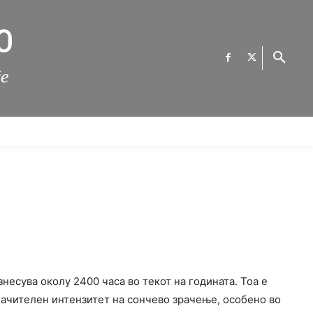
О
те
ФИНАНСИИ
ВЕСТИ
Е-УСЛУГИ
КОНТАКТ
есува околу 2400 часа во текот на годината. Тоа е
значителен интензитет на сончево зрачење, особено во