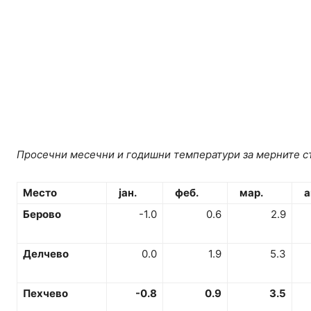
Просечни месечни и годишни температури за мерните ста
Место
јан.
феб.
мар.
а
Берово
-1.0
0.6
2.9
Делчево
0.0
1.9
5.3
Пехчево
-0.8
0.9
3.5