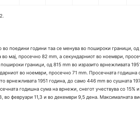
2.
 во поедини години таа се менува во пошироки граници, од 
 во мај, просечно 82 mm, а секундарниот во ноември, прос
о пошироки граници, од 815 mm во изразито врнежливата 195
ндарниот во ноември, просечно 71 mm. Просечната годишна 
то врнежливата 1951 година, до само 446 mm во сушната 197
ечната годишна сума на врнежи, снегот учествува со 15% и 
3, во февруари 11,3 и во декември 9,5 дена. Максималната в