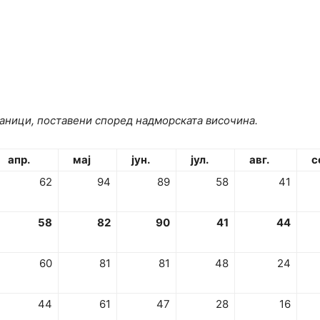
аници, поставени според надморската височина.
апр.
мај
јун.
јул.
а
в
г.
се
62
94
89
58
41
58
82
90
41
44
60
81
81
48
24
44
61
47
28
16