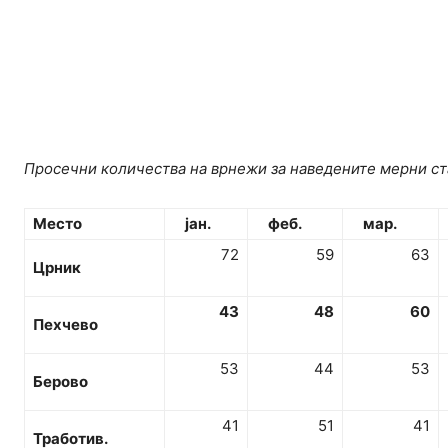
Просечни количества на врнежи за наведените мерни ст
Место
јан.
фе
б
.
мар.
72
59
63
Црник
43
48
60
Пехчево
53
44
53
Берово
41
51
41
Тработив
.