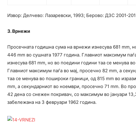
Извор: Делчево: Лазаревски, 1993; Берово: ДЗС 2001-201
3. Врнежи
Просечната годишна сума на врнежи изнесува 681 mm, но
446 mm во сушната 1977 година. Главниот максимум паѓа
изнесува 681 mm, но во поедини години таа се менува в
Главниот максимум паѓа во мај, просечно 82 mm, а секу
таа се менува во пошироки граници, од 815 mm во изрази
mm, а секундарниот во ноември, просечно 71 mm. Во прос
42 дена со снежен покривач, со максимум во јануари 13,
забележана на 3 февруари 1962 година.