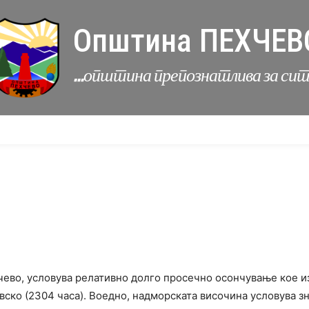
Општина ПЕХЧЕВ
...општина препознатлива за си
УРБАНИЗАМ
КОМУНАЛНИ ДЕЈНОСТИ
ЛЕР
ево, условува релативно долго просечно осончување кое изн
евско (2304 часа). Воедно, надморската височина условува 