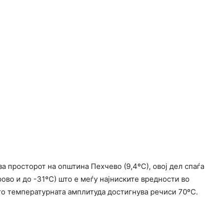
а просторот на општина Пехчево (9,4ºС), овој дел спаѓа
ово и до -31ºС) што е меѓу најниските вредности во
то температурната амплитуда достигнува речиси 70ºС.