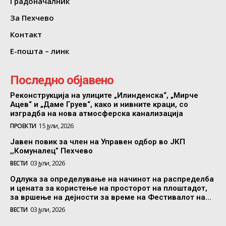
Градоначалник
За Пехчево
Контакт
Е-пошта – линк
Последно објавено
Реконструкција на улиците „Илинденска“, „Мирче
Ацев“ и „Даме Груев“, како и нивните краци, со
изградба на нова атмосферска канализација
ПРОЕКТИ
15 јули, 2026
Јавен повик за член на Управен одбор во ЈКП
,,Комуналец” Пехчево
ВЕСТИ
03 јули, 2026
Одлука за определување на начинот на распределба
и цената за користење на просторот на плоштадот,
за вршење на дејности за време на Фестивалот на...
ВЕСТИ
03 јули, 2026