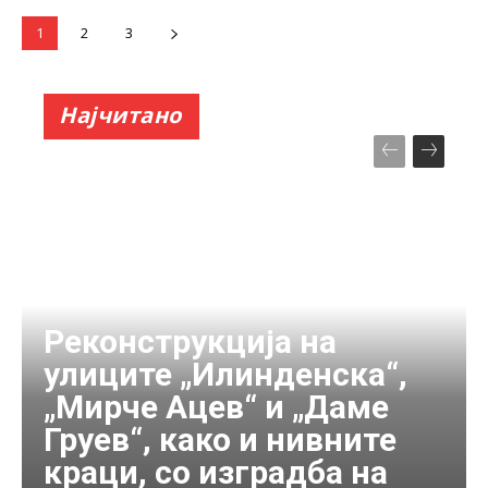
1
2
3
Најчитано
Реконструкција на
улиците „Илинденска“,
„Мирче Ацев“ и „Даме
Груев“, како и нивните
краци, со изградба на