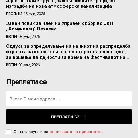
Ацев“ и „Даме Груев“, како и нивните краци, со
изградба на нова атмосферска канализација
ПРОЕКТИ
15 јули, 2026
Јавен повик за член на Управен одбор во ЈКП
,,Комуналец” Пехчево
ВЕСТИ
03 јули, 2026
Одлука за определување на начинот на распределба
и цената за користење на просторот на плоштадот,
за вршење на дејности за време на Фестивалот на...
ВЕСТИ
03 јули, 2026
Преплати се
ПРЕПЛАТИ СЕ
Се согласувам со
политиката на приватност
.