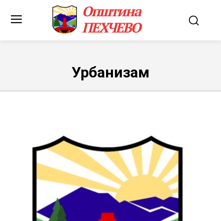
Општина
ПЕХЧЕВО
Урбанизам