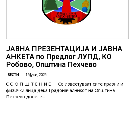
ЈАВНА ПРЕЗЕНТАЦИЈА И ЈАВНА
АНКЕТА по Предлог ЛУПД, КО
Робово, Општина Пехчево
16 Јуни, 2025
ВЕСТИ
С О О П Ш Т Е Н И Е Се известуваат сите правни и
физички лица дека Градоначалникот на Oпштина
Пехчево донесе...