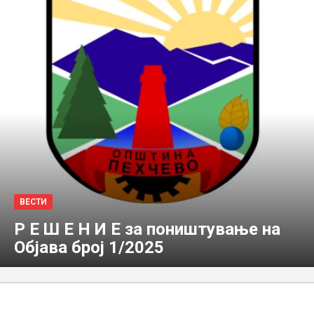
ВЕСТИ
Р Е Ш Е Н И Е за поништување на
Објава број 1/2025