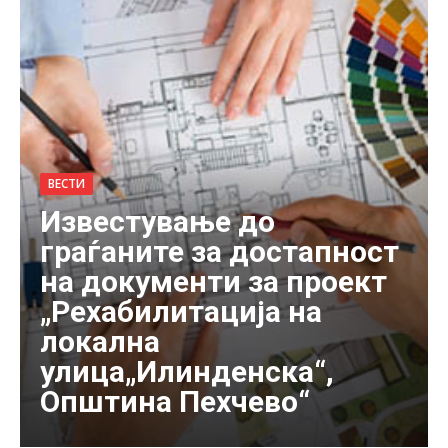
ВЕСТИ
Известување до
граѓаните за достапност
на документи за проект
„Рехабилитација на
локална
улица„Илинденска“,
Општина Пехчево“