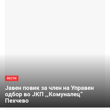
ВЕСТИ
Јавен повик за член на Управен
одбор во ЈКП ,,Комуналец”
Пехчево