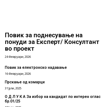
Повик за поднесување на
понуди за Експерт/ Консултант
во проект
24 Февруари, 2026
Повик за електронско надавање
16 Февруари, 2026
Прскање од комарци
31 Јули, 2025
О Д Л У К А За избор на кандидат по интерен оглас
бр.01/25