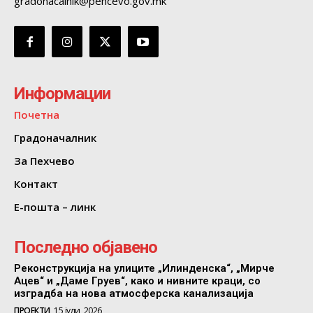
gradonacalnik@pehcevo.gov.mk
Информации
Почетна
Градоначалник
За Пехчево
Контакт
Е-пошта – линк
Последно објавено
Реконструкција на улиците „Илинденска“, „Мирче
Ацев“ и „Даме Груев“, како и нивните краци, со
изградба на нова атмосферска канализација
ПРОЕКТИ
15 јули, 2026