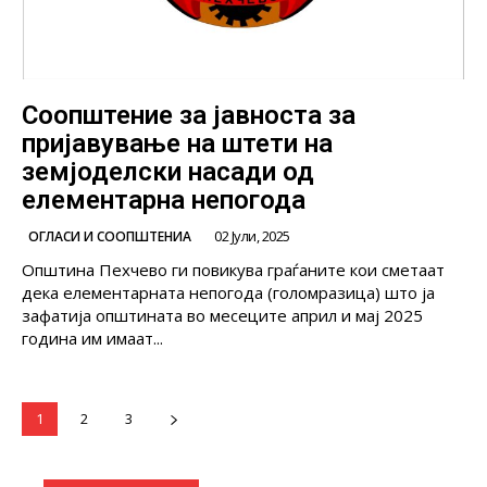
Соопштение за јавноста за
пријавување на штети на
земјоделски насади од
елементарна непогода
02 Јули, 2025
ОГЛАСИ И СООПШТЕНИА
Општина Пехчево ги повикува граѓаните кои сметаат
дека елементарната непогода (голомразица) што ја
зафатија општината во месеците април и мај 2025
година им имаат...
1
2
3