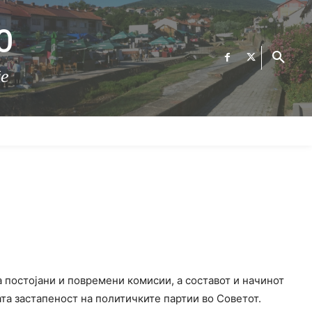
О
те
ФИНАНСИИ
ВЕСТИ
Е-УСЛУГИ
КОНТАКТ
 постојани и повремени комисии, а составот и начинот
та застапеност на политичките партии во Советот.