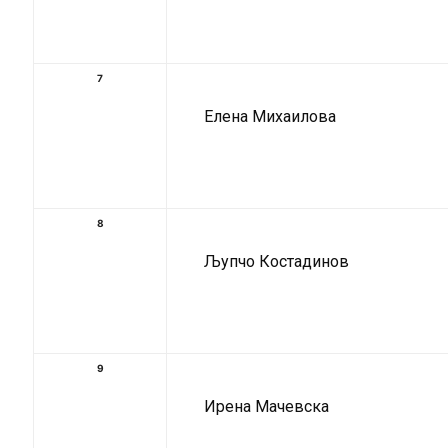
7
Елена Михаилова
8
Љупчо Костадинов
9
Ирена Мачевска