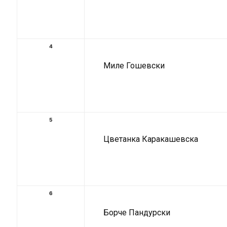
4
Миле Гошевски
5
Цветанка Каракашевска
6
Борче Пандурски