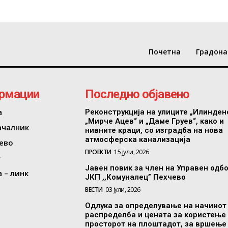
Почетна
Градона
рмации
Последно објавено
а
Реконструкција на улиците „Илинден
„Мирче Ацев“ и „Даме Груев“, како и
ачалник
нивните краци, со изградба на нова
атмосферска канализација
ево
ПРОЕКТИ
15 јули, 2026
т
Јавен повик за член на Управен одб
 – линк
ЈКП ,,Комуналец” Пехчево
ВЕСТИ
03 јули, 2026
Одлука за определување на начинот
распределба и цената за користење
просторот на плоштадот, за вршење