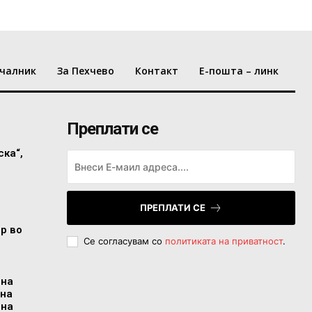
чалник
За Пехчево
Контакт
Е-пошта – линк
Преплати се
ска“,
ПРЕПЛАТИ СЕ
ор во
Се согласувам со
политиката на приватност
.
 на
 на
 на