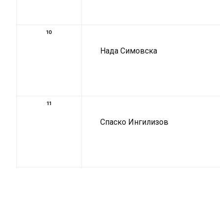
10
Нада Симовска
11
Спаско Ингилизов