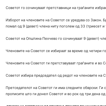
Советот го сочинуваат претставници на граѓаните избра
Изборот на членовите на Советот се уредува со Закон. Б
помал од 9 (девет) члена ниту поголем од 33 (триесет и 
Советот на Општина Пехчево го сочинуваат 9 (девет) чле
Членовите на Советот се избираат за време од четири г
Членовите на Советот ги претставуваат граѓаните и во 
Советот избира председател од редот на членовите на С
Претседателот на Советот ги има следните обврски: Ги с
прописите што ги донел Советот и во рок од три дена од