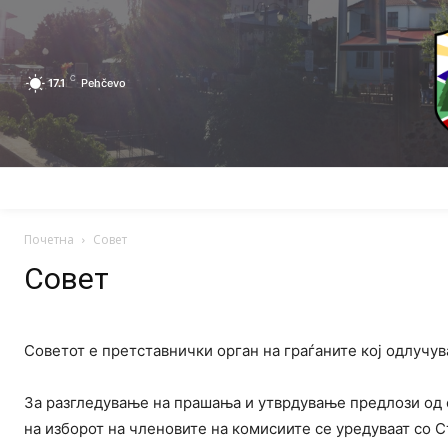
C
17.1
Pehčevo
ПОЧЕТНА
ЗА ПЕХЧЕВО
ЛОКАЛНА САМОУПРАВА
Почетна
Совет
Совет
Советот е претставнички орган на граѓаните кој одлучу
За разгледување на прашања и утврдување предлози од о
на изборот на членовите на комисиите се уредуваат со С