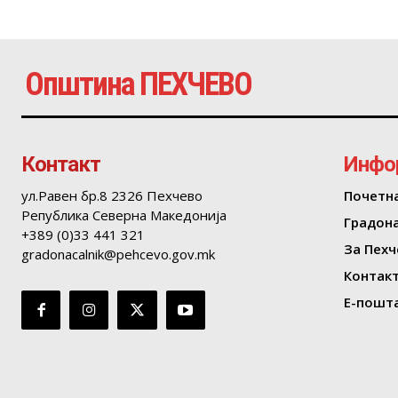
Општина ПЕХЧЕВО
Контакт
Инфо
ул.Равен бр.8 2326 Пехчево
Почетн
Република Северна Македонија
Градон
+389 (0)33 441 321
За Пехч
gradonacalnik@pehcevo.gov.mk
Контак
Е-пошта