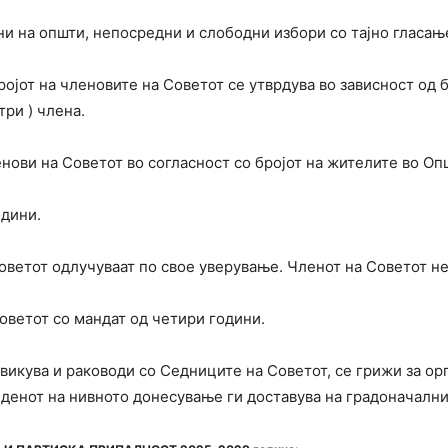
ни на општи, непосредни и слободни избори со тајно гласањ
ројот на членовите на Советот се утврдува во зависност од 
три ) члена.
нови на Советот во согласност со бројот на жителите во Оп
одини.
Советот одлучуваат по свое уверување. Членот на Советот н
оветот со мандат од четири години.
викува и раководи со Седниците на Советот, се грижи за орг
 денот на нивното донесување ги доставува на градоначални