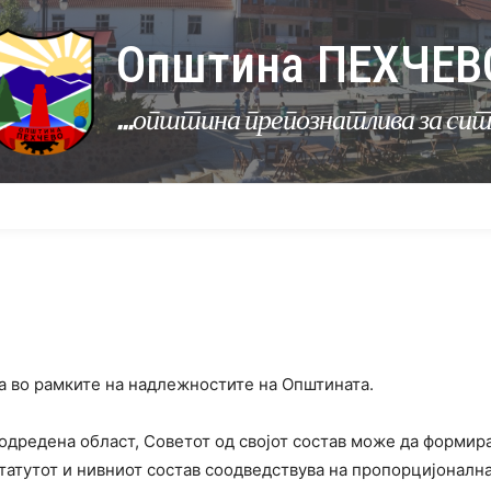
Општина ПЕХЧЕВ
...општина препознатлива за си
УРБАНИЗАМ
КОМУНАЛНИ ДЕЈНОСТИ
ЛЕР
ва во рамките на надлежностите на Општината.
дредена област, Советот од својот состав може да формира
татутот и нивниот состав соодведствува на пропорцијонална