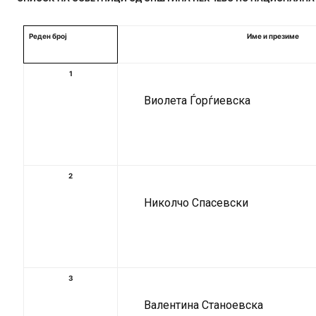
Реден број
Име и презиме
1
Виолета Ѓорѓиевска
2
Николчо Спасевски
3
Валентина Станоевска