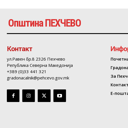
Општина ПЕХЧЕВО
Контакт
Инфо
ул.Равен бр.8 2326 Пехчево
Почетн
Република Северна Македонија
Градон
+389 (0)33 441 321
За Пехч
gradonacalnik@pehcevo.gov.mk
Контак
Е-пошта