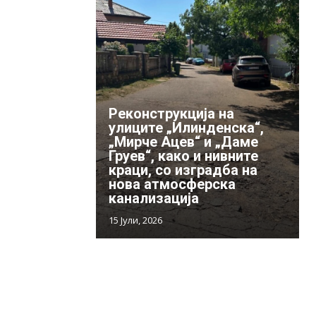
Реконструкција на
улиците „Илинденска“,
„Мирче Ацев“ и „Даме
Груев“, како и нивните
краци, со изградба на
нова атмосферска
канализација
15 Јули, 2026