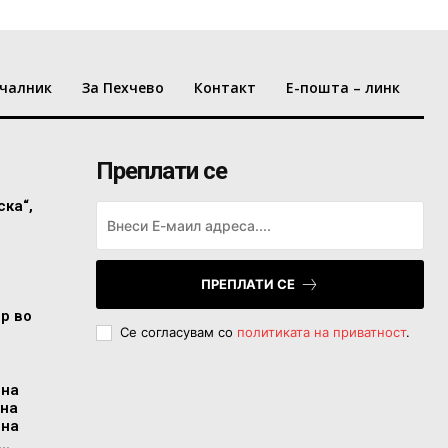
чалник
За Пехчево
Контакт
Е-пошта – линк
Преплати се
ска“,
ПРЕПЛАТИ СЕ
ор во
Се согласувам со
политиката на приватност
.
 на
 на
 на
..