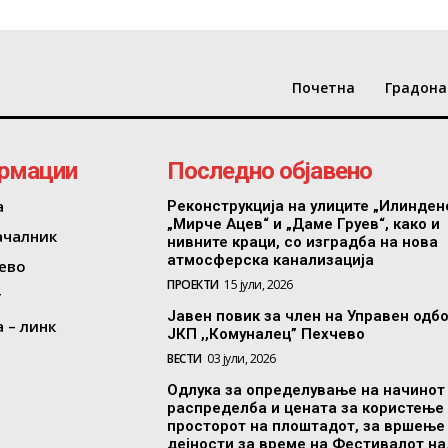
Почетна
Градона
рмации
Последно објавено
а
Реконструкција на улиците „Илинден
„Мирче Ацев“ и „Даме Груев“, како и
ачалник
нивните краци, со изградба на нова
атмосферска канализација
ево
ПРОЕКТИ
15 јули, 2026
т
Јавен повик за член на Управен одб
 – линк
ЈКП ,,Комуналец” Пехчево
ВЕСТИ
03 јули, 2026
Одлука за определување на начинот
распределба и цената за користење
просторот на плоштадот, за вршење
дејности за време на Фестивалот на.