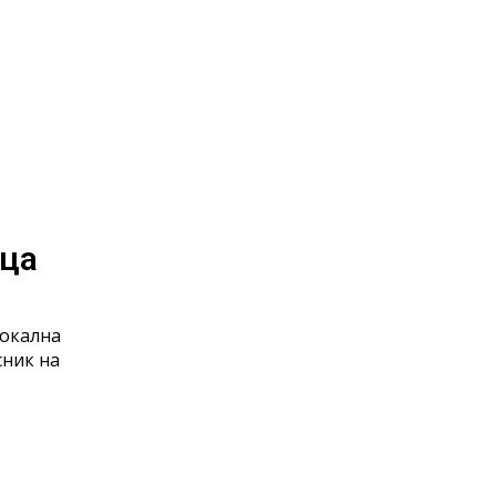
ица
локална
сник на