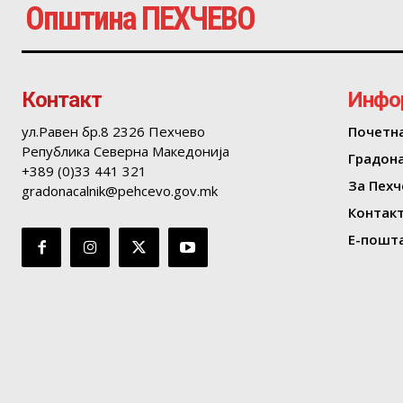
Општина ПЕХЧЕВО
Контакт
Инфо
ул.Равен бр.8 2326 Пехчево
Почетн
Република Северна Македонија
Градон
+389 (0)33 441 321
За Пехч
gradonacalnik@pehcevo.gov.mk
Контак
Е-пошта