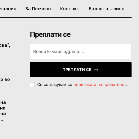
чалник
За Пехчево
Контакт
Е-пошта – линк
Преплати се
ска“,
ПРЕПЛАТИ СЕ
ор во
Се согласувам со
политиката на приватност
.
 на
 на
 на
..