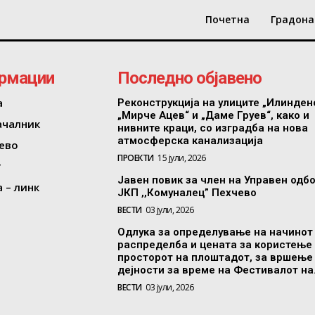
Почетна
Градона
рмации
Последно објавено
а
Реконструкција на улиците „Илинден
„Мирче Ацев“ и „Даме Груев“, како и
ачалник
нивните краци, со изградба на нова
атмосферска канализација
ево
ПРОЕКТИ
15 јули, 2026
т
Јавен повик за член на Управен одб
 – линк
ЈКП ,,Комуналец” Пехчево
ВЕСТИ
03 јули, 2026
Одлука за определување на начинот
распределба и цената за користење
просторот на плоштадот, за вршење
дејности за време на Фестивалот на.
ВЕСТИ
03 јули, 2026