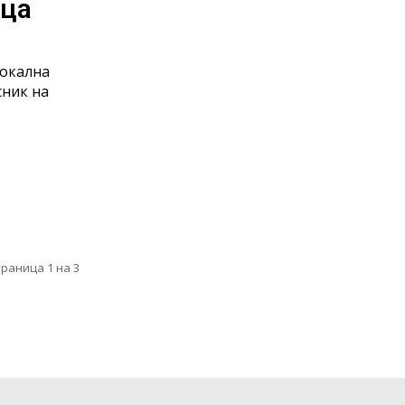
ица
локална
сник на
траница 1 на 3