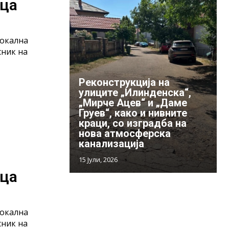
ица
локална
сник на
Реконструкција на
улиците „Илинденска“,
„Мирче Ацев“ и „Даме
Груев“, како и нивните
краци, со изградба на
нова атмосферска
канализација
15 Јули, 2026
ица
локална
сник на