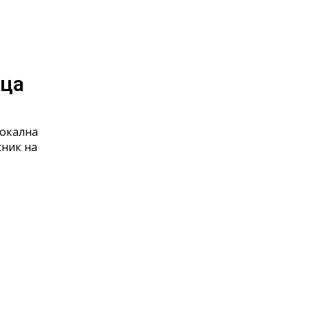
ица
локална
сник на