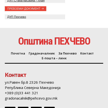
ДУП Стара касарна - план
ПРЕВЗЕМИ ДОКУМЕНТ ->
ДУП Пехчево
Општина ПЕХЧЕВО
Почетна
Градоначалник
За Пехчево
Контакт
Е-пошта – линк
Контакт
ул.Равен бр.8 2326 Пехчево
Република Северна Македонија
+389 (0)33 441 321
gradonacalnik@pehcevo.gov.mk