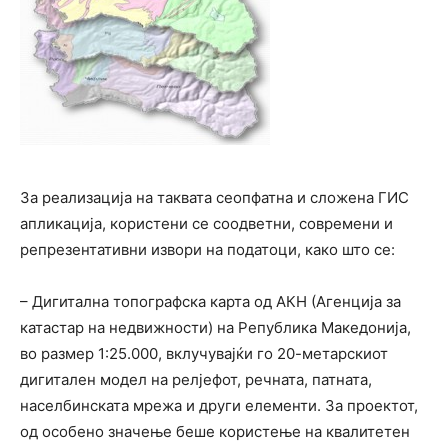
За реализација на таквата сеопфатна и сложена ГИС
апликација, користени се соодветни, современи и
репре­зен­­тативни извори на податоци, како што се:
– Дигитална топографска карта од АКН (Агенција за
катастар на недвижности) на Ре­пуб­­лика Македонија,
во размер 1:25.000, вклучувајќи го 20-метарскиот
дигитален мо­­дел на релјефот, речната, патната,
населбинската мрежа и други елементи. За про­ек­тот,
од особено значење беше користење на квалитетен