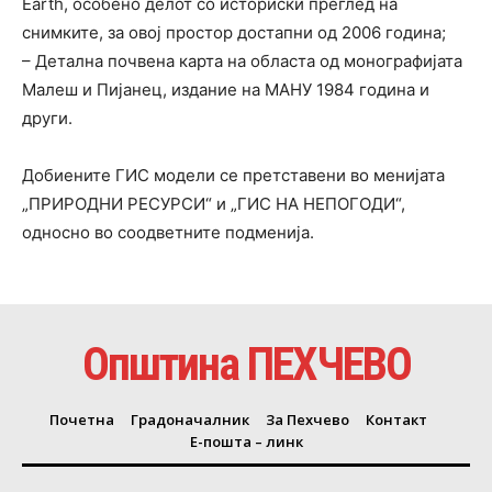
Earth, особено делот со исто­ри­ски преглед на
снимките, за овој простор достапни од 2006 година;
– Детална почвена карта на областа од монографијата
Малеш и Пијанец, издание на МАНУ 1984 година и
други.
Добиените ГИС модели се претставени во менијата
„ПРИРОДНИ РЕСУРСИ“ и „ГИС НА НЕПОГОДИ“,
односно во соодветните подменија.
Општина ПЕХЧЕВО
Почетна
Градоначалник
За Пехчево
Контакт
Е-пошта – линк