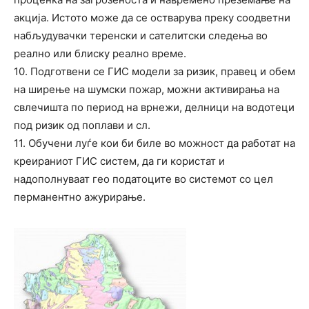
акција. Истото може да се остварува преку соодветни
набљудувачки теренски и сателитски следења во
реално или блиску реално време.
10. Подготвени се ГИС модели за ризик, правец и обем
на ширење на шумски пожар, можни активирања на
свлечишта по период на врнежи, делници на водотеци
под ризик од поплави и сл.
11. Обучени луѓе кои би биле во можност да работат на
креираниот ГИС систем, да ги користат и
надополнуваат гео податоците во системот со цел
перманентно ажурирање.