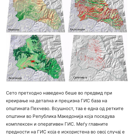
Сето претходно наведено беше во предвид при
креирање на детална и прецизна ГИС база на
општината Пехчево. Всушност, таа е една од ретките
општини во Република Македонија која поседува
комплексен и оперативен ГИС. Меѓу главните
предности на ГИС која е искористена во овој случај е