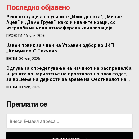
Последно објавено
Реконструкција на улиците „Илинденска“, „Мирче
Ацев“ и „Даме Груев“, како и нивните краци, со
изградба на нова атмосферска канализација
ПРОЕКТИ
15 јули, 2026
Јавен повик за член на Управен одбор во ЈКП
,,Комуналец” Пехчево
ВЕСТИ
03 јули, 2026
Одлука за определување на начинот на распределба
и цената за користење на просторот на плоштадот,
за вршење на дејности за време на Фестивалот на...
ВЕСТИ
03 јули, 2026
Преплати се