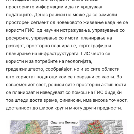
просторните информации и да ги уредуваат
податоците. Денес речиси не може да се замисли
просторен сегмент од човековото живеење каде не се
користи ГИС, од научни истражувања, управување со
ресурсите, управување со имоти, планирање на
развојот, просторно планирање, картографија и
планирање на инфраструктурата. ГИС често се
користи и за потребите на геологијата,
градежништвото, сообраќајот, но и во сите области
што користат податоци кои се поврзани со карти. Во
современиот свет, речиси сите просторни активности
се планираат и изведуваат со помош на ГИС бидејќи
тоа штеди доста време, финансии, има висока точност,
достапност до широк круг и многу други предности.