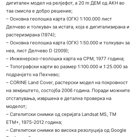
дигитален модел на рел­је­фот, а 20 m ДЕМ од АКН во
таа смисла е добро решение;
– Основна геолошка карта (ОГК) 1:100.000 лист
Делчево и толкувач за истата, која е ди­ги­тализирана и
растеризирана (1974);
– Основна геолошка карта (ОГК) 1:50.000 и толкувач за
неа, лист Делчево D (2009);
– Инженерско-геолошка карта на СРМ, 1977 година;
– Топографски карти во размер 1:100.000 и 1:25.000 за
подрачјето на Пехчево;
– CORINE Land Cover, растерски модел на покровност
на земјиштето, состојба 2006 го­дина. Поради можните
отстапувања, извршена е детална проверка на
моделот;
– Сателитски снимки од серијата Landsat MS, TM
ETM+, 1975-2012 година;
– Сателитски снимки во висока резолуција од Google