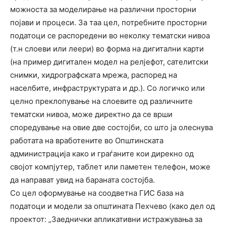
можноста за моделирање на различни просторни
појави и процеси. За таа цел, потребните просторни
податоци се распоредени во неколку тематски нивоа
(т.н слоеви или леери) во форма на дигитални карти
(на пример дигитален модел на релјефот, сателитски
снимки, хидрографската мрежа, распоред на
населбите, инфраструктурата и др.). Со логичко или
целно преклопување на слоевите од различните
тематски нивоа, може директно да се врши
споредување на овие две состојби, со што ја олеснува
работата на вработените во Општинската
администрација како и граѓаните кои дирекно од
својот компјутер, таблет или паметен телефон, може
да направат увид на бараната состојба.
Со цел оформување на соодветна ГИС база на
податоци и модели за општината Пехчево (како дел од
проектот: „Заеднички апликативни истражувања за