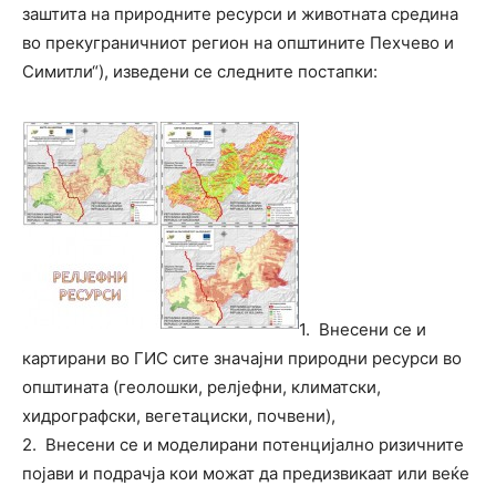
заштита на природните ресурси и животната средина
во прекуграничниот регион на општините Пехчево и
Симитли“), изведени се следните постапки:
1. Внесени се и
картирани во ГИС сите значајни природни ресурси во
општината (геолошки, релјефни, климатски,
хидрографски, вегетациски, почвени),
2. Внесени се и моделирани потенцијално ризичните
појави и подрачја кои можат да предизвикаат или веќе