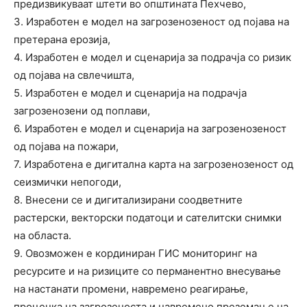
предизвикуваат штети во општината Пехчево,
3. Изработен е модел на загрозенозеност од појава на
претерана ерозија,
4. Изработен е модел и сценарија за подрачја со ризик
од појава на свлечишта,
5. Изработен е модел и сценарија на подрачја
загрозенозени од поплави,
6. Изработен е модел и сценарија на загрозенозеност
од појава на пожари,
7. Изработена е дигитална карта на загрозенозеност од
сеизмички непогоди,
8. Внесени се и дигитализирани соодветните
растерски, векторски податоци и сателитски снимки
на областа.
9. Овозможен е кординиран ГИС мониторинг на
ресурсите и на ризиците со перманентно внесување
на настанати промени, навремено реагирање,
проценка на загрозеноста и навремено преземање на