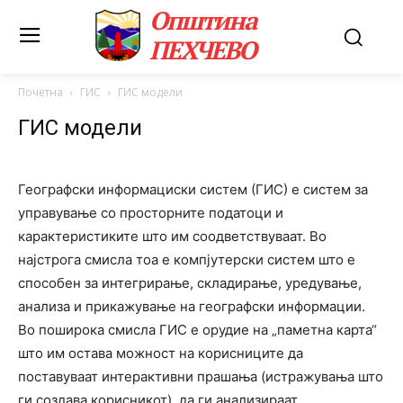
Општина
ПЕХЧЕВО
Почетна
ГИС
ГИС модели
ГИС модели
Географски информациски систем (ГИС) е систем за
управување со просторните податоци и
карактеристиките што им соодветствуваат. Во
најстрога смисла тоа е компјутерски систем што е
способен за интегрирање, складирање, уредување,
анализа и прикажување на географски информации.
Во поширока смисла ГИС е орудие на „паметна карта“
што им остава можност на корисниците да
поставуваат интерактивни прашања (истражувања што
ги создава корисникот), да ги анализираат