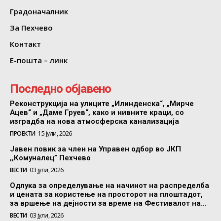
Градоначалник
За Пехчево
Контакт
Е-пошта – линк
Последно објавено
Реконструкција на улиците „Илинденска“, „Мирче
Ацев“ и „Даме Груев“, како и нивните краци, со
изградба на нова атмосферска канализација
ПРОЕКТИ
15 јули, 2026
Јавен повик за член на Управен одбор во ЈКП
,,Комуналец” Пехчево
ВЕСТИ
03 јули, 2026
Одлука за определување на начинот на распределба
и цената за користење на просторот на плоштадот,
за вршење на дејности за време на Фестивалот на...
ВЕСТИ
03 јули, 2026