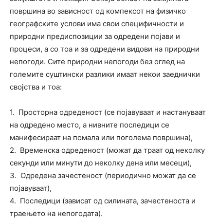
површина во зависност од компексот на физичко
географските услови има свои специфичности и
природни предиспозиции за одредени појави и
процеси, а со тоа и за одредени видови на природни
непогоди. Сите природни непогоди без оглед на
големите суштински разлики имаат некои заеднички
својства и тоа:
1. Просторна одреденост (се појавуваат и настануваат
на одредено место, а нивните последици се
манифесираат на помала или поголема површина),
2. Временска одреденост (можат да траат од неколку
секунди или минути до неколку дена или месеци),
3. Одредена зачестеност (периодично можат да се
појавуваат),
4. Последици (зависат од силината, зачестеноста и
траењето на непогодата).