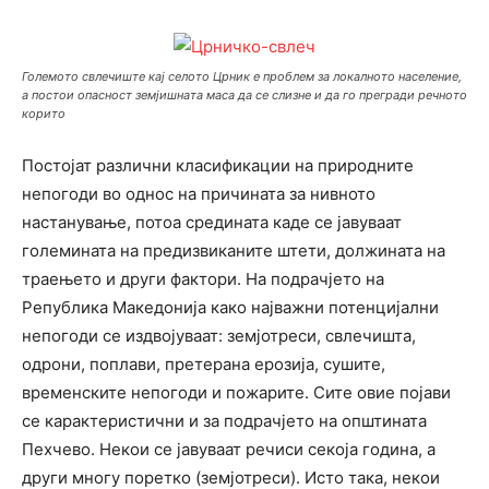
Големото свлечиште кај селото Црник е проблем за локалното население,
а постои опасност земјишната маса да се слизне и да го прегради речното
корито
Постојат различни класификации на природните
непогоди во однос на причината за нивното
настанување, потоа средината каде се јавуваат
големината на предизвиканите штети, должината на
траењето и други фактори. На подрачјето на
Република Македонија како најважни потенцијални
непогоди се издвојуваат: земјотреси, свлечишта,
одрони, поплави, претерана ерозија, сушите,
временските непогоди и пожарите. Сите овие појави
се карактеристични и за подрачјето на општината
Пехчево. Некои се јавуваат речиси секоја година, а
други многу поретко (земјотреси). Исто така, некои