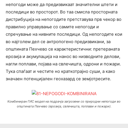
непогоди може да предизвикаат значителни штети и
последици во просторот. Во таа смисла просторната
дистрибуција на непогодите претставува прв чекор во
правилно управување со самите непогоди и
спречување на нивните последици. Од непогодите кои
во најголем дел се антропогено предизвикани, за
општината Пехчево се карактеристични: претераната
ерозија и акумулација на нанос во низводните делови,
нагли поплави, појава на свлечишта, одрони и пожари.
Тука спаѓаат и честите но краткотрајно суши, а како
значаен потенцијален геохазард се земјотресите.
Комбиниран ГИС модел на подрачја загрозени со природни непогоди во
општината Пехчево (ерозија, свлечишта, поплави и пожари).