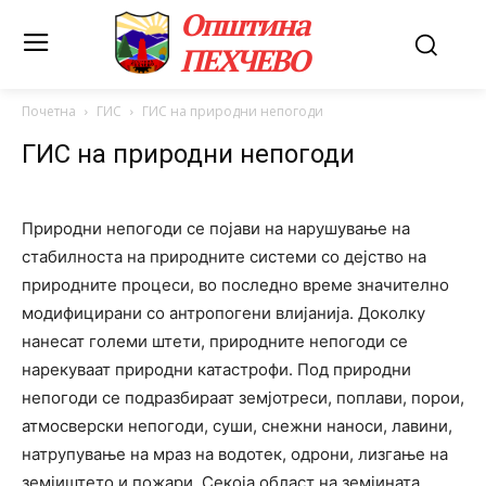
Општина
ПЕХЧЕВО
Почетна
ГИС
ГИС на природни непогоди
ГИС на природни непогоди
Природни непогоди се појави на нарушување на
стабилноста на природните системи со дејство на
природните процеси, во последно време значително
модифицирани со антропогени влијанија. Доколку
нанесат големи штети, природните непогоди се
нарекуваат природни катастрофи. Под природни
непогоди се подразбираат земјотреси, поплави, порои,
атмосверски непогоди, суши, снежни наноси, лавини,
натрупување на мраз на водотек, одрони, лизгање на
земјиштето и пожари. Секоја област на земјината