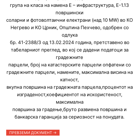
група на класа на намена Е – инфраструктура, Е-1.13
површински
соларни и фотоволтаични електрани (над 10 MW) во КО
Негрево и КО Црник, Општина Пехчево, одобрен со
одлука
бр. 41-2388/3 од 13.02.2024 година, претставено во
табеларниот преглед, во кој се дадени податоци за
градежните
парцели, број на катастерските парцели опфатени со
градежните парцели, намените, максимална висина на
катност,
вкупна површина на градежната парцела,процентот на
изграденост,коефициентот на искористеност,
максимална
површина за градење,бруто развиена површина и
банкарска гаранција за сериозност на понудата.
ПРЕВЗЕМИ ДОКУМЕНТ ->