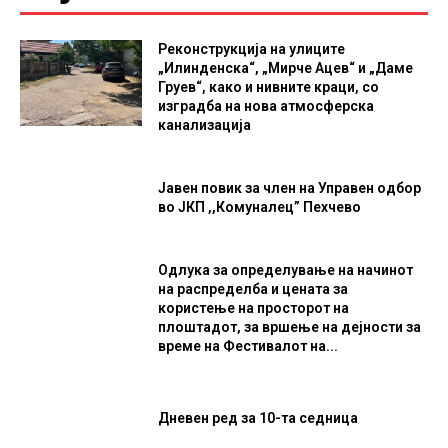
Реконструкција на улиците
„Илинденска“, „Мирче Ацев“ и „Даме
Груев“, како и нивните краци, со
изградба на нова атмосферска
канализација
Јавен повик за член на Управен одбор
во ЈКП ,,Комуналец” Пехчево
Одлука за определување на начинот
на распределба и цената за
користење на просторот на
плоштадот, за вршење на дејности за
време на Фестивалот на...
Дневен ред за 10-та седница