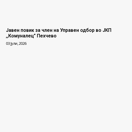
Јавен повик за член на Управен одбор во ЈКП
,,Комуналец” Пехчево
03 Јули, 2026