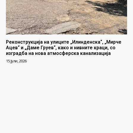
Реконструкција на улиците „Илинденска“, „Мирче
Ацев“ и „Даме Груев“, како и нивните краци, со
изградба на нова атмосферска канализација
15 Јули, 2026