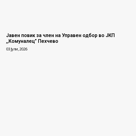
Јавен повик за член на Управен одбор во ЈКП
,,Комуналец” Пехчево
03 Јули, 2026