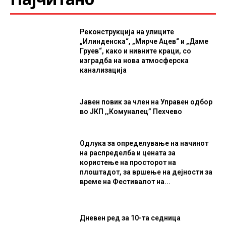
Реконструкција на улиците
„Илинденска“, „Мирче Ацев“ и „Даме
Груев“, како и нивните краци, со
изградба на нова атмосферска
канализација
Јавен повик за член на Управен одбор
во ЈКП ,,Комуналец” Пехчево
Одлука за определување на начинот
на распределба и цената за
користење на просторот на
плоштадот, за вршење на дејности за
време на Фестивалот на...
Дневен ред за 10-та седница