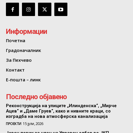
Информации
Почетна
Градоначалник
За Пехчево
Контакт
Е-пошта – линк
Последно објавено
Реконструкција на улиците „Илинденска“, „Мирче
Ацев“ и „Даме Груев“, како и нивните краци, со
изградба на нова атмосферска канализација
ПРОЕКТИ
15 јули, 2026
Јавен повик за член на Управен одбор во ЈКП