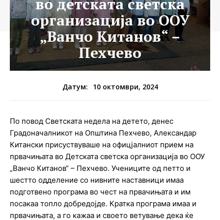
во детската светска
организација во ООУ
„Ванчо Китанов“ –
Пехчево
10 октомври, 2024
Датум:
По повод Светската недела на детето, денес
Градоначалникот на Општина Пехчево, Александар
Китански присуствуваше на офицјалниот прием на
првачињата во Детската светска организација во ООУ
„Ванчо Китанов“ – Пехчево. Учениците од петто и
шестто одделение со нивните наставници имаа
подготвено програма во чест на првачињата и им
посакаа топло добредојде. Кратка програма имаа и
првачињата, а го кажаа и своето ветување дека ќе