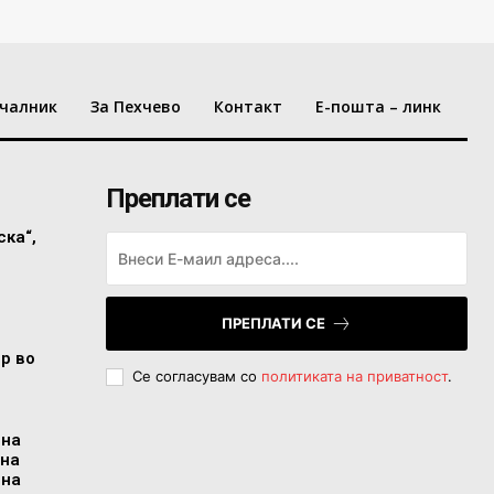
чалник
За Пехчево
Контакт
Е-пошта – линк
Преплати се
ска“,
ПРЕПЛАТИ СЕ
ор во
Се согласувам со
политиката на приватност
.
 на
 на
 на