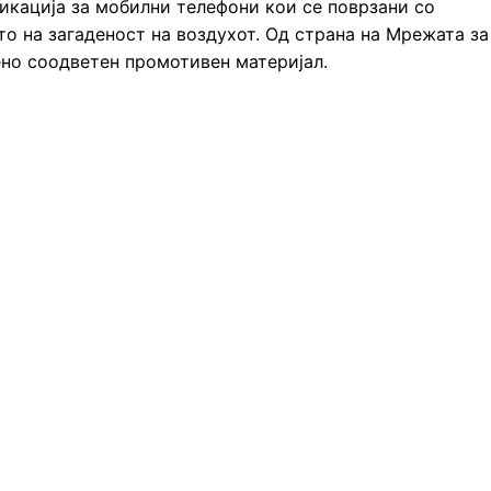
икација за мобилни телефони кои се поврзани со
о на загаденост на воздухот. Од страна на Мрежата за
но соодветен промотивен материјал.