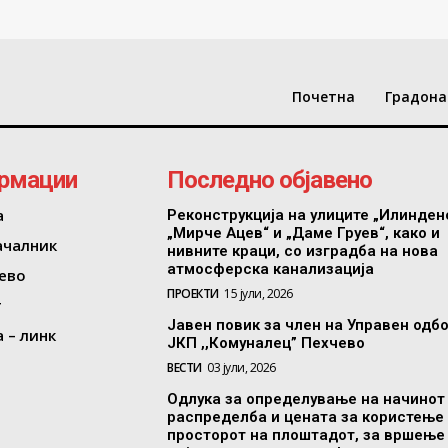
Почетна
Градона
рмации
Последно објавено
а
Реконструкција на улиците „Илинден
„Мирче Ацев“ и „Даме Груев“, како и
ачалник
нивните краци, со изградба на нова
атмосферска канализација
ево
ПРОЕКТИ
15 јули, 2026
т
Јавен повик за член на Управен одб
 – линк
ЈКП ,,Комуналец” Пехчево
ВЕСТИ
03 јули, 2026
Одлука за определување на начинот
распределба и цената за користење
просторот на плоштадот, за вршење