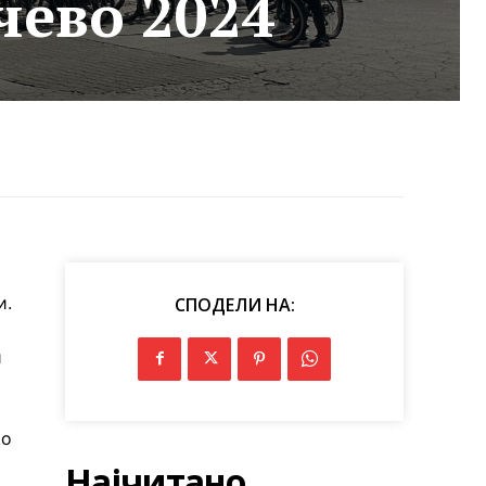
чево 2024
и.
СПОДЕЛИ НА:
и
то
Најчитано