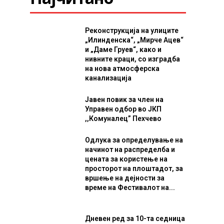
Реконструкција на улиците
„Илинденска“, „Мирче Ацев“
и „Даме Груев“, како и
нивните краци, со изградба
на нова атмосферска
канализација
Јавен повик за член на
Управен одбор во ЈКП
,,Комуналец” Пехчево
Одлука за определување на
начинот на распределба и
цената за користење на
просторот на плоштадот, за
вршење на дејности за
време на Фестивалот на...
Дневен ред за 10-та седница