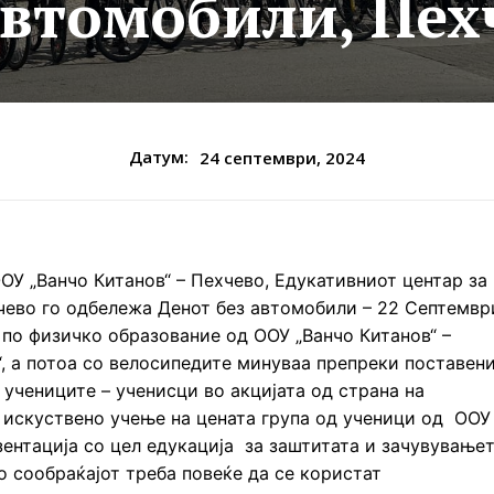
автомобили, Пех
Датум:
24 септември, 2024
 „Ванчо Китанов“ – Пехчево, Едукативниот центар за
чево го одбележа Денот без автомобили – 22 Септемвр
 по физичко образование од ООУ „Ванчо Китанов“ –
“, а потоа со велосипедите минуваа препреки поставен
 учениците – ученисци во акцијата од страна на
а искуствено учење на цената група од ученици од ООУ
зентација со цел едукација за заштитата и зачувување
о сообраќајот треба повеќе да се користат