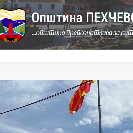
Општина ПЕХЧЕВ
...општина препознатлива за си
УРБАНИЗАМ
КОМУНАЛНИ ДЕЈНОСТИ
ЛЕР