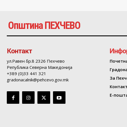
Општина ПЕХЧЕВО
Контакт
Инфо
ул.Равен бр.8 2326 Пехчево
Почетн
Република Северна Македонија
Градон
+389 (0)33 441 321
За Пехч
gradonacalnik@pehcevo.gov.mk
Контак
Е-пошта