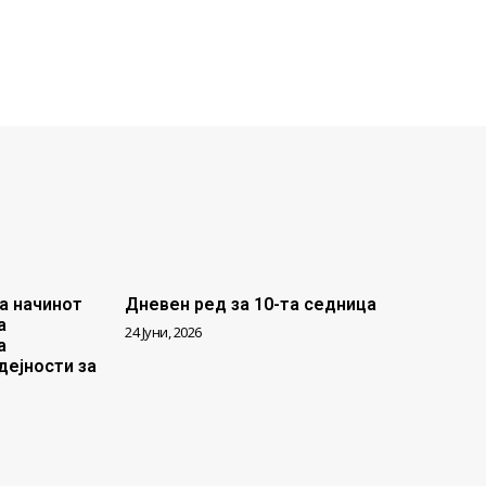
а начинот
Дневен ред за 10-та седница
а
24 Јуни, 2026
а
дејности за