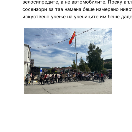
велосипредите, а не автомобилите. Преку апл
сосензори за таа намена беше измерено нивот
искуствено учење на учениците им беше даде