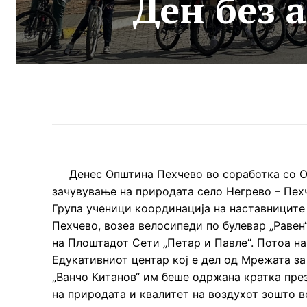
Ден без 
Денес Општина Пехчево во соработка со ООУ
зачувување на природата село Негрево – Пех
Група ученици координација на наставниците
Пехчево, возеа велосипеди по булевар „Равен
на Плоштадот Сети „Петар и Павле“. Потоа на
Едукативниот центар кој е дел од Мрежата з
„Ванчо Китанов“ им беше одржана кратка пре
на природата и квалитет на воздухот зошто в