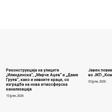
Реконструкција на улиците
Јавен повик
„Илинденска“, „Мирче Ацев“ и „Даме
во ЈКП ,,Ко
Груев“, како и нивните краци, со
03 Јули, 2026
изградба на нова атмосферска
канализација
15 Јули, 2026