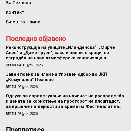
За Пехчево
Контакт
Е-пошта – линк
Последно објавено
Реконструкција на улиците „Илинденска“, „Мирче
Ацев“ и „Даме Груев“, како и нивните краци, со
изградба на нова атмосферска канализација
ПРОЕКТИ
15 јули, 2026
Јавен повик за член на Управен одбор во ЈКП
,,Комуналец” Пехчево
ВЕСТИ
03 јули, 2026
Одлука за определување на начинот на распределба
и цената за користење на просторот на плоштадот,
за вршење на дејности за време на Фестивалот на...
ВЕСТИ
03 јули, 2026
Преплати се