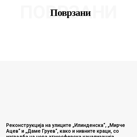
ПОВРЗАНИ
Поврзани
Реконструкција на улиците „Илинденска“, „Мирче
Ацев“ и „Даме Груев“, како и нивните краци, со
изградба на нова атмосферска канализација