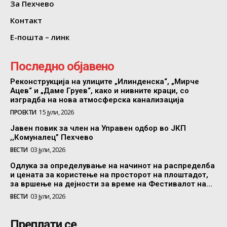
За Пехчево
Контакт
Е-пошта – линк
Последно објавено
Реконструкција на улиците „Илинденска“, „Мирче
Ацев“ и „Даме Груев“, како и нивните краци, со
изградба на нова атмосферска канализација
ПРОЕКТИ
15 јули, 2026
Јавен повик за член на Управен одбор во ЈКП
,,Комуналец” Пехчево
ВЕСТИ
03 јули, 2026
Одлука за определување на начинот на распределба
и цената за користење на просторот на плоштадот,
за вршење на дејности за време на Фестивалот на...
ВЕСТИ
03 јули, 2026
Преплати се