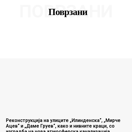
ПОВРЗАНИ
Поврзани
Реконструкција на улиците „Илинденска“, „Мирче
Ацев“ и „Даме Груев“, како и нивните краци, со
изградба на нова атмосферска канализација