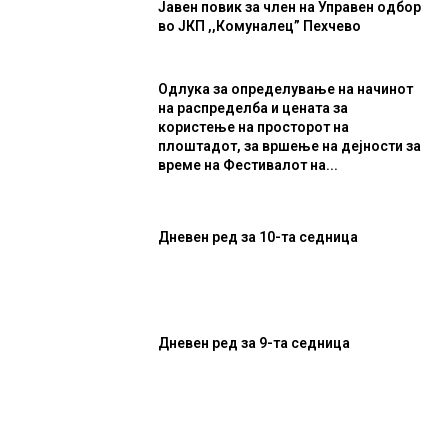
Јавен повик за член на Управен одбор
во ЈКП ,,Комуналец” Пехчево
Одлука за определување на начинот
на распределба и цената за
користење на просторот на
плоштадот, за вршење на дејности за
време на Фестивалот на...
Дневен ред за 10-та седница
Дневен ред за 9-та седница