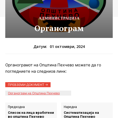
АДМИНИСТРАЦИЈА
Органограм
01 октомври, 2024
Датум:
Органограмот на Општина Пехчево можете да го
погледниете на следниов линк:
ПРЕВЗЕМИ ДОКУМЕНТ ->
Органограм на Општина Пехчево
Предходна
Наредна
Список на лица вработени
Систематизација на
во општина Пехчево
Општина Пехчево