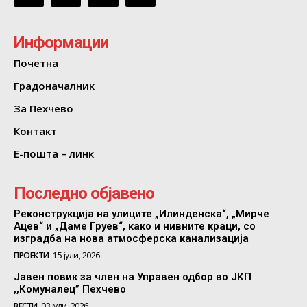
Информации
Почетна
Градоначалник
За Пехчево
Контакт
Е-пошта – линк
Последно објавено
Реконструкција на улиците „Илинденска“, „Мирче
Ацев“ и „Даме Груев“, како и нивните краци, со
изградба на нова атмосферска канализација
ПРОЕКТИ
15 јули, 2026
Јавен повик за член на Управен одбор во ЈКП
,,Комуналец” Пехчево
ВЕСТИ
03 јули, 2026