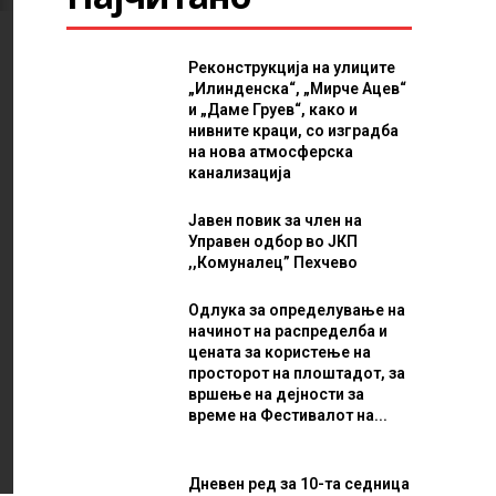
Реконструкција на улиците
„Илинденска“, „Мирче Ацев“
и „Даме Груев“, како и
нивните краци, со изградба
на нова атмосферска
канализација
Јавен повик за член на
Управен одбор во ЈКП
,,Комуналец” Пехчево
Одлука за определување на
начинот на распределба и
цената за користење на
просторот на плоштадот, за
вршење на дејности за
време на Фестивалот на...
Дневен ред за 10-та седница