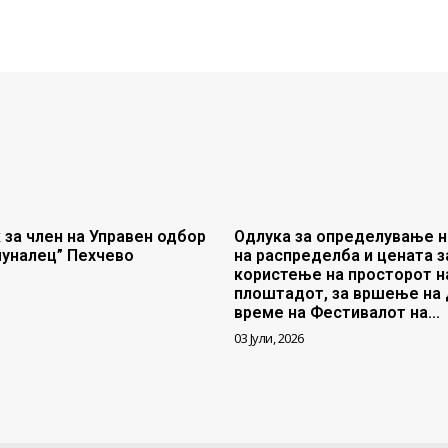
 за член на Управен одбор
Одлука за определување н
муналец” Пехчево
на распределба и цената з
користење на просторот н
плоштадот, за вршење на 
време на Фестивалот на...
03 Јули, 2026