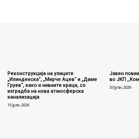
Реконструкција на улиците
Јавен повик
„Илинденска“, „Мирче Ацев“ и „Даме
во ЈКП ,,Ко
Груев“, како и нивните краци, со
03 Јули, 2026
изградба на нова атмосферска
канализација
15 Јули, 2026