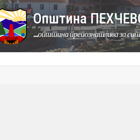
Општина ПЕХЧЕВ
...општина препознатлива за си
УРБАНИЗАМ
КОМУНАЛНИ ДЕЈНОСТИ
ЛЕР