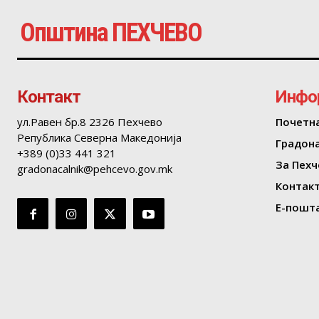
Општина ПЕХЧЕВО
Контакт
Инфо
ул.Равен бр.8 2326 Пехчево
Почетн
Република Северна Македонија
Градон
+389 (0)33 441 321
За Пехч
gradonacalnik@pehcevo.gov.mk
Контак
Е-пошта