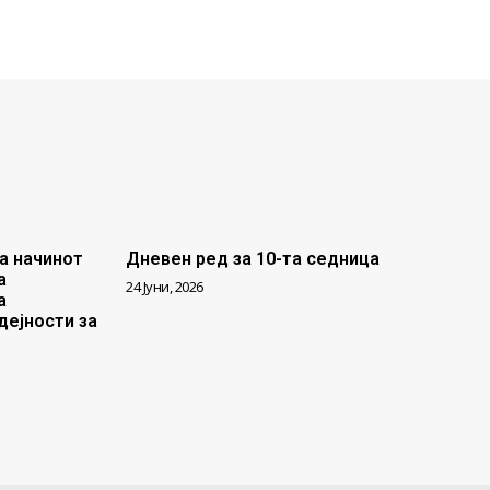
а начинот
Дневен ред за 10-та седница
а
24 Јуни, 2026
а
дејности за