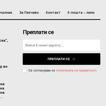
чалник
За Пехчево
Контакт
Е-пошта – линк
Преплати се
ска“,
ПРЕПЛАТИ СЕ
ор во
Се согласувам со
политиката на приватност
.
 на
 на
 на
..