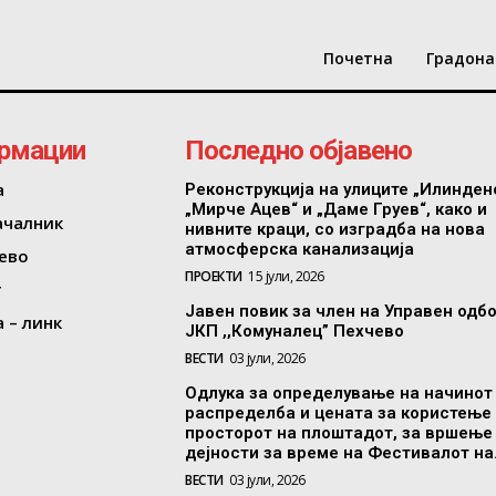
Почетна
Градона
рмации
Последно објавено
а
Реконструкција на улиците „Илинден
„Мирче Ацев“ и „Даме Груев“, како и
ачалник
нивните краци, со изградба на нова
атмосферска канализација
ево
ПРОЕКТИ
15 јули, 2026
т
Јавен повик за член на Управен одб
 – линк
ЈКП ,,Комуналец” Пехчево
ВЕСТИ
03 јули, 2026
Одлука за определување на начинот
распределба и цената за користење
просторот на плоштадот, за вршење
дејности за време на Фестивалот на.
ВЕСТИ
03 јули, 2026