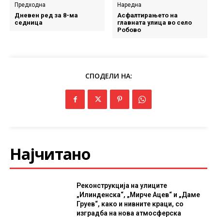
Предходна
Наредна
Дневен ред за 8-ма
Асфалтирањето на
седница
главната улица во село
Робово
СПОДЕЛИ НА:
Најчитано
Реконструкција на улиците
„Илинденска“, „Мирче Ацев“ и „Даме
Груев“, како и нивните краци, со
изградба на нова атмосферска