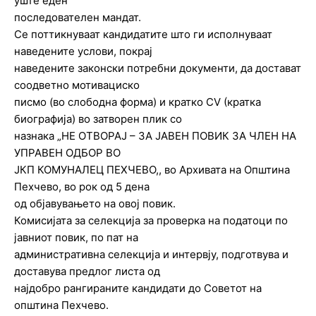
уште еден
последователен мандат.
Се поттикнуваат кандидатите што ги исполнуваат
наведените услови, покрај
наведените законски потребни документи, да достават
соодветно мотивациско
писмо (во слободна форма) и кратко CV (кратка
биографија) во затворен плик со
назнака „НЕ ОТВОРАЈ – ЗА ЈАВЕН ПОВИК ЗА ЧЛЕН НА
УПРАВЕН ОДБОР ВО
ЈКП КОМУНАЛЕЦ ПЕХЧЕВО,, во Архивата на Општина
Пехчево, во рок од 5 дена
од објавувањето на овој повик.
Комисијата за селекција за проверка на податоци по
јавниот повик, по пат на
административна селекција и интервју, подготвува и
доставува предлог листа од
најдобро рангираните кандидати до Советот на
општина Пехчево.