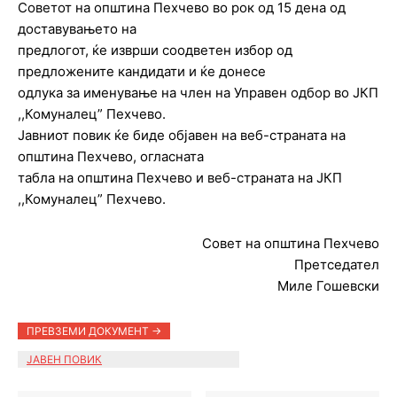
Советот на општина Пехчево во рок од 15 дена од
доставувањето на
предлогот, ќе изврши соодветен избор од
предложените кандидати и ќе донесе
одлука за именување на член на Управен одбор во ЈКП
,,Комуналец” Пехчево.
Јавниот повик ќе биде објавен на веб-страната на
општина Пехчево, огласната
табла на општина Пехчево и веб-страната на ЈКП
,,Комуналец” Пехчево.
Совет на општина Пехчево
Претседател
Миле Гошевски
ПРЕВЗЕМИ ДОКУМЕНТ ->
ЈАВЕН ПОВИК