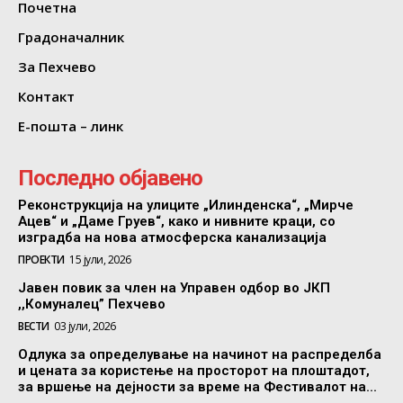
Почетна
Градоначалник
За Пехчево
Контакт
Е-пошта – линк
Последно објавено
Реконструкција на улиците „Илинденска“, „Мирче
Ацев“ и „Даме Груев“, како и нивните краци, со
изградба на нова атмосферска канализација
ПРОЕКТИ
15 јули, 2026
Јавен повик за член на Управен одбор во ЈКП
,,Комуналец” Пехчево
ВЕСТИ
03 јули, 2026
Одлука за определување на начинот на распределба
и цената за користење на просторот на плоштадот,
за вршење на дејности за време на Фестивалот на...