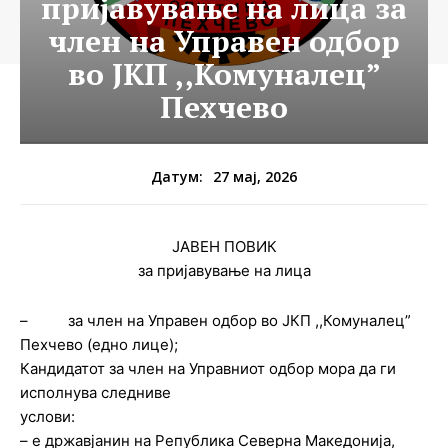
пријавување на лица за
член на Управен одбор
во ЈКП ,,Комуналец”
Пехчево
27 мај, 2026
Датум:
ЈАВЕН ПОВИК
за пријавување на лица
– за член на Управен одбор во ЈКП ,,Комуналец”
Пехчево (едно лицe);
Кандидатот за член на Управниот одбор мора да ги
исполнува следниве
услови:
– е државјанин на Република Северна Македонија,