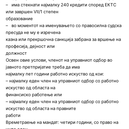
– има стекнати најмалку 240 кредити според ЕКТС
или завршен VII/1 степен
образование
– во моментот на именувањето со правосилна судска
пресуда не му е изречена
казна или прекршочна санкција забрана за вршење на
професија, дејност или
должност
Освен овие услови, членот на управниот одбор во
јавното претпријатие треба да има
најмалку пет години работно искуство од кои:
– најмалку еден член на управниот одбор со работно
искуство од областа на
финансиско работење или
– најмалку еден член на управниот одбор со работно
искуство од областа на правните
работи
Времетраење на мандат: четири години, со право на