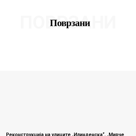
ПОВРЗАНИ
Поврзани
Реконструкција на улиците „Илинденска“, „Мирче