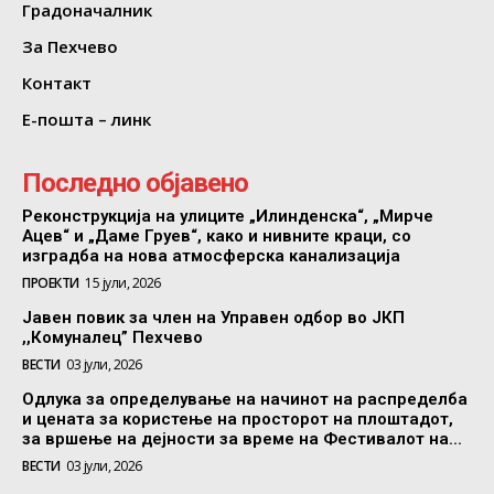
Градоначалник
За Пехчево
Контакт
Е-пошта – линк
Последно објавено
Реконструкција на улиците „Илинденска“, „Мирче
Ацев“ и „Даме Груев“, како и нивните краци, со
изградба на нова атмосферска канализација
ПРОЕКТИ
15 јули, 2026
Јавен повик за член на Управен одбор во ЈКП
,,Комуналец” Пехчево
ВЕСТИ
03 јули, 2026
Одлука за определување на начинот на распределба
и цената за користење на просторот на плоштадот,
за вршење на дејности за време на Фестивалот на...
ВЕСТИ
03 јули, 2026