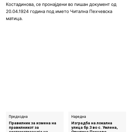
Костадинова, се пронајдени во пишан документ од
20.04.1924 година под името Читална Пехчевска
матица.
Предходна
Наредна
Правилник за измена на
Изградба на локална
правилникот за
улица бр.3 во с. Умлена,
систематизација на
Општина Пехчево