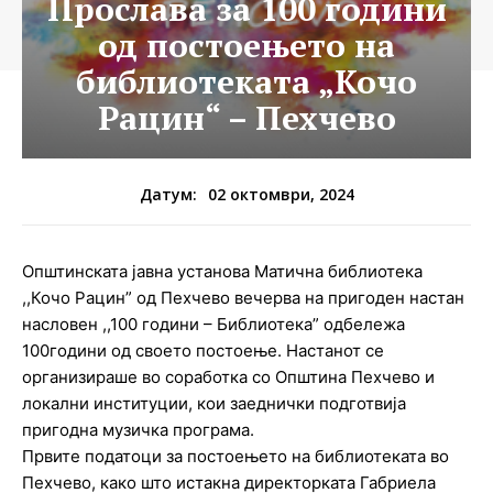
Прослава за 100 години
од постоењето на
библиотеката „Кочо
Рацин“ – Пехчево
02 октомври, 2024
Датум:
Општинската јавна установа Матична библиотека
,,Кочо Рацин” од Пехчево вечерва на пригоден настан
насловен ,,100 години – Библиотека” одбележа
100години од своето постоење. Настанот се
организираше во соработка со Општина Пехчево и
локални институции, кои заеднички подготвија
пригодна музичка програма.
Првите податоци за постоењето на библиотеката во
Пехчево, како што истакна директорката Габриела