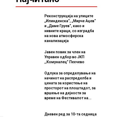
Реконструкција на улиците
„Илинденска“, „Мирче Ацев“
и „Даме Груев“, како и
нивните краци, со изградба
на нова атмосферска
канализација
Јавен повик за член на
Управен одбор во ЈКП
,,Комуналец” Пехчево
Одлука за определување на
начинот на распределба и
цената за користење на
просторот на плоштадот, за
вршење на дејности за
време на Фестивалот на...
Дневен ред за 10-та седница