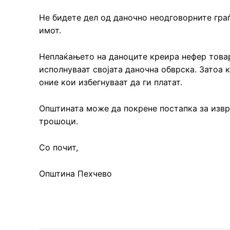
Не бидете дел од даночно неодговорните граѓ
имот.
Неплаќањето на даноците креира нефер товар
исполнуваат својата даночна обврска. Затоа 
оние кои избегнуваат да ги платат.
Општината може да покрене постапка за изв
трошоци.
Со почит,
Општина Пехчево