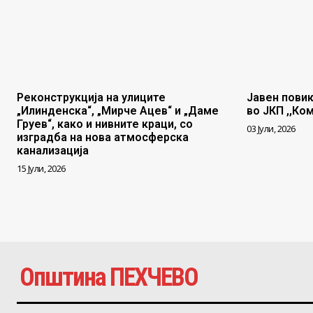
Реконструкција на улиците
Јавен повик
„Илинденска“, „Мирче Ацев“ и „Даме
во ЈКП ,,Ко
Груев“, како и нивните краци, со
03 Јули, 2026
изградба на нова атмосферска
канализација
15 Јули, 2026
Општина ПЕХЧЕВО