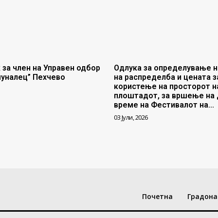
 за член на Управен одбор
Одлука за определување н
муналец” Пехчево
на распределба и цената з
користење на просторот н
плоштадот, за вршење на 
време на Фестивалот на...
03 Јули, 2026
Почетна
Градона