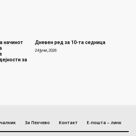
а начинот
Дневен ред за 10-та седница
а
24 Јуни, 2026
а
дејности за
чалник
За Пехчево
Контакт
Е-пошта – линк