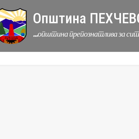
Општина ПЕХЧЕВ
...општина препознатлива за си
УРБАНИЗАМ
КОМУНАЛНИ ДЕЈНОСТИ
ЛЕР