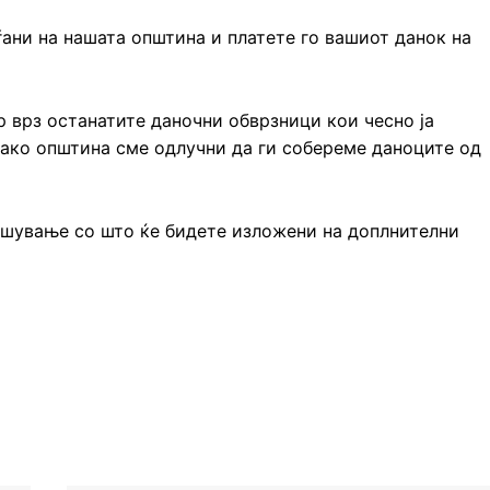
ани на нашата општина и платете го вашиот данок на
 врз останатите даночни обврзници кои чесно ја
како општина сме одлучни да ги собереме даноците од
ршување со што ќе бидете изложени на доплнителни