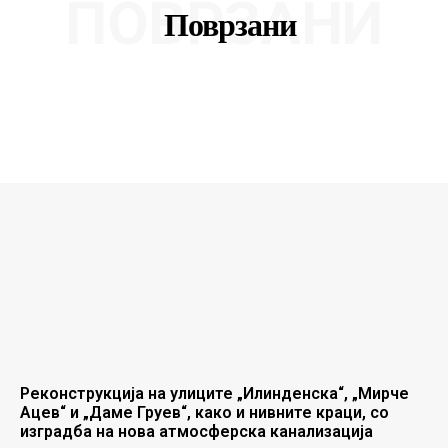
ПОВРЗАНИ
Поврзани
Реконструкција на улиците „Илинденска“, „Мирче
Ацев“ и „Даме Груев“, како и нивните краци, со
изградба на нова атмосферска канализација