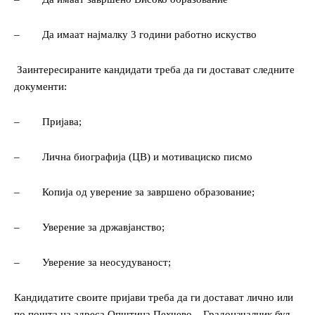
–
Да имаат најмалку 3 години работно искуство
Заинтересираните кандидати треба да ги достават следните
документи:
–
Пријава;
–
Лична биографија (ЦВ) и мотивациско писмо
–
Копија од уверение за завршено образование;
–
Уверение за државјанство;
–
Уверение за неосудуваност;
Кандидатите своите пријави треба да ги достават лично или
по пошта на адреса Општина Пехчево – Градоначалник бул.