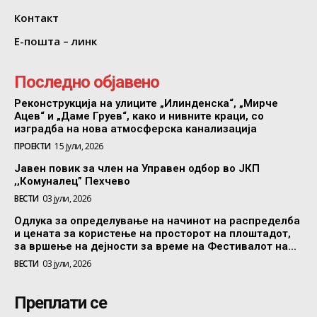
Контакт
Е-пошта – линк
Последно објавено
Реконструкција на улиците „Илинденска“, „Мирче
Ацев“ и „Даме Груев“, како и нивните краци, со
изградба на нова атмосферска канализација
ПРОЕКТИ
15 јули, 2026
Јавен повик за член на Управен одбор во ЈКП
,,Комуналец” Пехчево
ВЕСТИ
03 јули, 2026
Одлука за определување на начинот на распределба
и цената за користење на просторот на плоштадот,
за вршење на дејности за време на Фестивалот на...
ВЕСТИ
03 јули, 2026
Преплати се