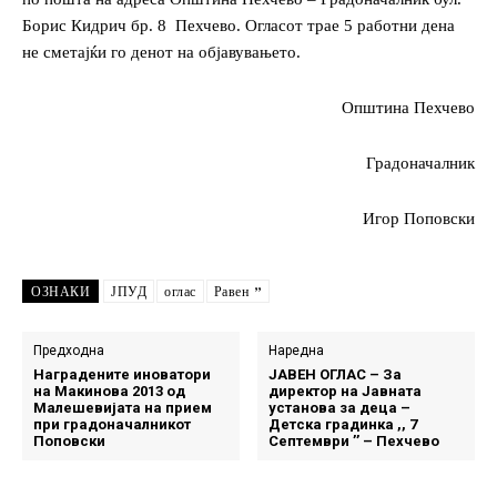
Борис Кидрич бр. 8
Пехчево. Огласот трае 5 работни дена
не сметајќи го денот на објавувањето.
Општина Пехчево
Градоначалник
Игор Поповски
ОЗНАКИ
ЈПУД
оглас
Равен ’’
Предходна
Наредна
Наградените иноватори
ЈАВЕН ОГЛАС – За
на Макинова 2013 од
директор на Јавната
Малешевијата на прием
установа за деца –
при градоначалникот
Детска градинка ,, 7
Поповски
Септември ’’ – Пехчево