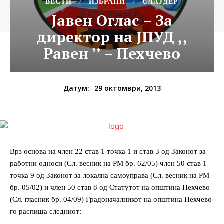
ВЕСТИ
ИЗБРАНИ
СЛАЈДЕР
Јавен Оглас – За
директор на ЈПУД ,,
Равен ’’ – Пехчево
29 октомври, 2013
Датум:
Врз основа на член 22 став 1 точка 1 и став 3 од Законот за
работни односи (Сл. весник на РМ бр. 62/05) член 50 став 1
точка 9 од Законот за локална самоуправа (Сл. весник на РМ
бр. 05/02) и член 50 став 8 од Статутот на општина Пехчево
(Сл. гласник бр. 04/09) Градоначалникот на општина Пехчево
го распиша следниот: