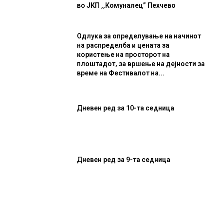
во ЈКП ,,Комуналец” Пехчево
Одлука за определување на начинот
на распределба и цената за
користење на просторот на
плоштадот, за вршење на дејности за
време на Фестивалот на...
Дневен ред за 10-та седница
Дневен ред за 9-та седница