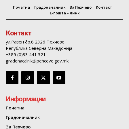
Почетна
Градоначалник
За Пехчево
Контакт
Е-пошта – линк
Контакт
ул.Равен бр.8 2326 Пехчево
Република Северна Македонија
+389 (0)33 441 321
gradonacalnik@pehcevo.gov.mk
Информации
Почетна
Градоначалник
За Пехчево