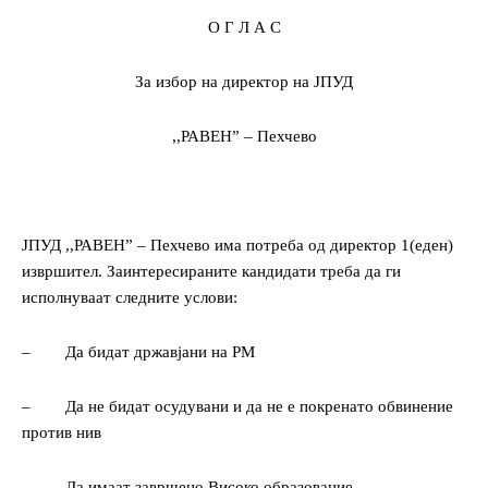
О Г Л А С
За избор на директор на ЈПУД
,,РАВЕН” – Пехчево
ЈПУД ,,РАВЕН” – Пехчево има потреба од директор 1(еден)
извршител. Заинтересираните кандидати треба да ги
исполнуваат следните услови:
–
Да бидат државјани на РМ
–
Да не бидат осудувани и да не е покренато обвинение
против нив
–
Да имаат завршено Високо образование