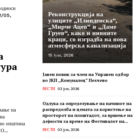
 односи
Реконструкција на
2/05,
улиците „Илинденска“,
„Мирче Ацев“ и „Даме
Груев“, како и нивните
краци, со изградба на нова
атмосферска канализација
а
15 Јули, 2026
тура
Јавен повик за член на Управен одбор
во ЈКП ,,Комуналец” Пехчево
ВЕСТИ
03 јули, 2026
Одлука за определување на начинот на
распределба и цената за користење на
вање на
просторот на плоштадот, за вршење на
на
дејности за време на Фестивалот на...
 во општина
ВЕСТИ
03 јули, 2026
...