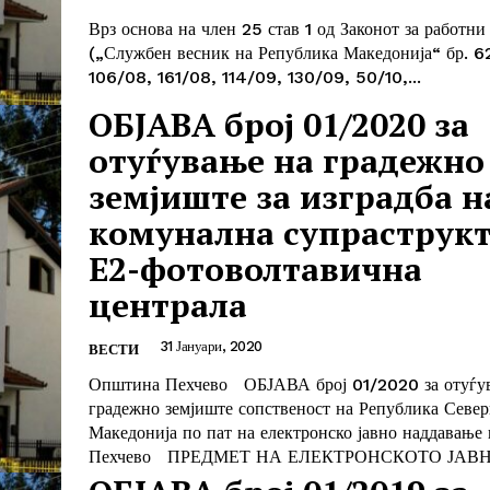
Врз основа на член 25 став 1 од Законот за работни
(„Службен весник на Република Македонија“ бр. 6
106/08, 161/08, 114/09, 130/09, 50/10,...
ОБЈАВА број 01/2020 за
отуѓување на градежно
земјиште за изградба н
комунална супраструк
Е2-фотоволтавична
централа
31 Јануари, 2020
ВЕСТИ
Општина Пехчево ОБЈАВА број 01/2020 за отуѓу
градежно земјиште сопственост на Република Север
Македонија по пат на електронско јавно наддавање
Пехчево ПРЕДМЕТ НА ЕЛЕКТРОНСКОТО ЈАВНО