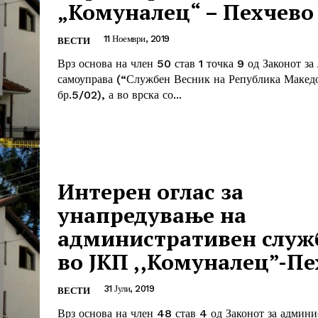
„Комуналец“ – Пехчево
11 Ноември, 2019
ВЕСТИ
Врз основа на член 50 став 1 точка 9 од Законот за
самоуправа (“Службен Весник на Република Макед
бр.5/02), а во врска со...
Интерен оглас за
унапредување на
административен служ
во ЈКП ,,Комуналец”-П
31 Јули, 2019
ВЕСТИ
Врз основа на член 48 став 4 од Законот за админ