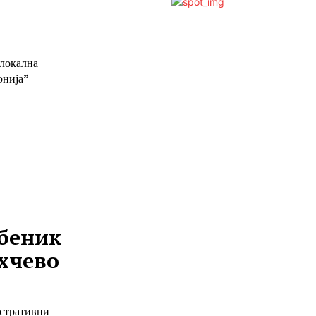
 локална
онија”
беник
ехчево
истративни