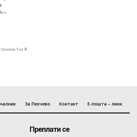
а
...
страница 1 на 8
чалник
За Пехчево
Контакт
Е-пошта – линк
Преплати се