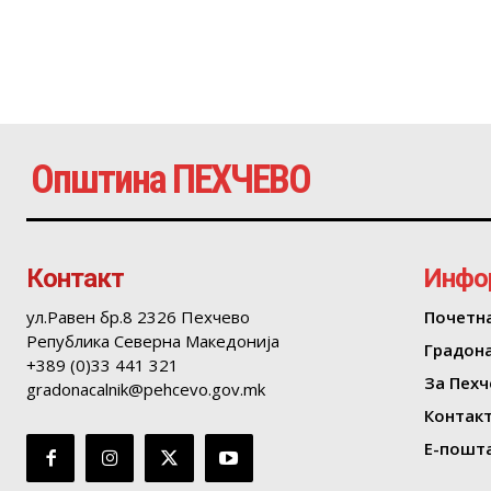
Општина ПЕХЧЕВО
Контакт
Инфо
ул.Равен бр.8 2326 Пехчево
Почетн
Република Северна Македонија
Градон
+389 (0)33 441 321
За Пехч
gradonacalnik@pehcevo.gov.mk
Контак
Е-пошта