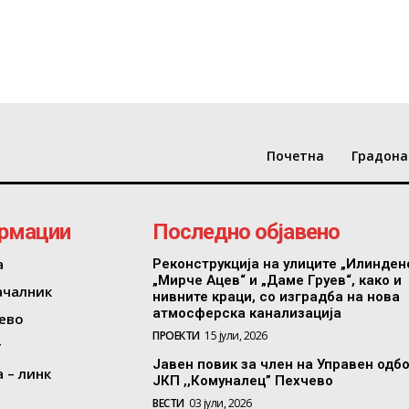
Почетна
Градона
рмации
Последно објавено
а
Реконструкција на улиците „Илинден
„Мирче Ацев“ и „Даме Груев“, како и
ачалник
нивните краци, со изградба на нова
атмосферска канализација
ево
ПРОЕКТИ
15 јули, 2026
т
Јавен повик за член на Управен одб
 – линк
ЈКП ,,Комуналец” Пехчево
ВЕСТИ
03 јули, 2026