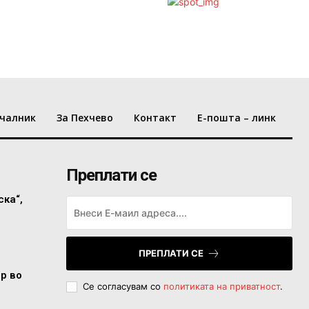
чалник
За Пехчево
Контакт
Е-пошта – линк
Преплати се
ска“,
ПРЕПЛАТИ СЕ
ор во
Се согласувам со
политиката на приватност
.