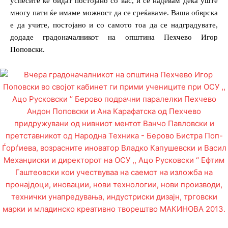
успесите ќе бидат постојано со вас, и се надевам дека уште
многу пати ќе имаме можност да се среќаваме. Ваша обврска
е да учите, постојано и со самото тоа да се надградувате,
додаде градоначалникот на општина Пехчево Игор
Поповски.