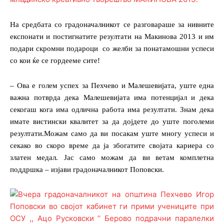
На средбата со градоначалникот се разговараше за нивните
експонати и постигнатите резултати на Макинова 2013 и им
подари скромни подароци
со желби за понатамошни успеси
со кои ќе се гордееме сите!
– Ова е голем успех за Пехчево и Малешевијата, уште една
важна потврда дека Малешевијата има потенцијал и дека
секогаш кога има одлична работа има резултати. Знам дека
имате вистински квалитет за да дојдете до уште поголеми
резултати.Можам само да ви посакам уште многу успеси и
секако во скоро време да ја збогатите својата кариера со
златен медал. Јас само можам да ви ветам комплетна
поддршка – изјави градоначалникот Поповски.