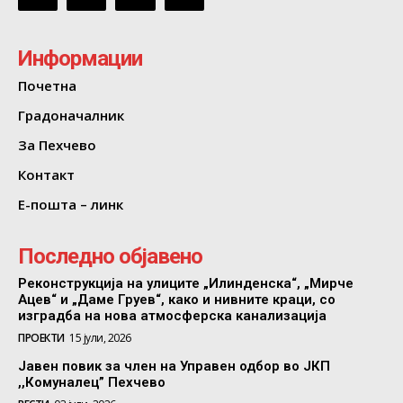
Информации
Почетна
Градоначалник
За Пехчево
Контакт
Е-пошта – линк
Последно објавено
Реконструкција на улиците „Илинденска“, „Мирче
Ацев“ и „Даме Груев“, како и нивните краци, со
изградба на нова атмосферска канализација
ПРОЕКТИ
15 јули, 2026
Јавен повик за член на Управен одбор во ЈКП
,,Комуналец” Пехчево