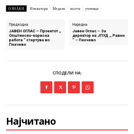
ОЗНАКИ
Иноватори
Медали
посета
ученици
Предходна
Наредна
ЈАВЕН ОГЛАС – Проектот ,,
Јавен Оглас – За
Општинско-корисна
директор на ЈПУД ,, Равен
работа ’’ стартува во
’’ – Пехчево
Пехчево
СПОДЕЛИ НА:
Најчитано