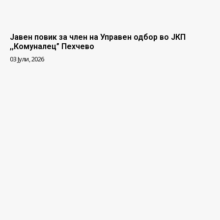
Јавен повик за член на Управен одбор во ЈКП
,,Комуналец” Пехчево
03 Јули, 2026