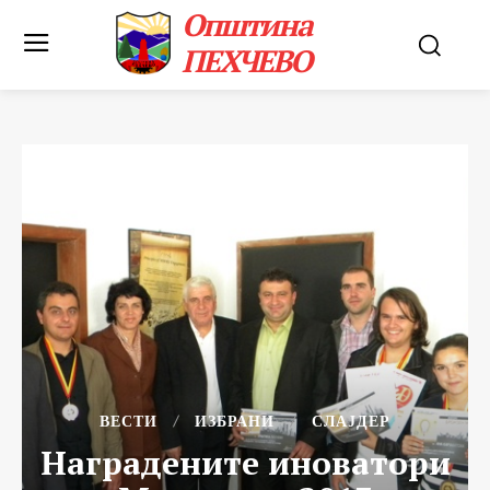
Општина
ПЕХЧЕВО
ВЕСТИ
ИЗБРАНИ
СЛАЈДЕР
Наградените иноватори