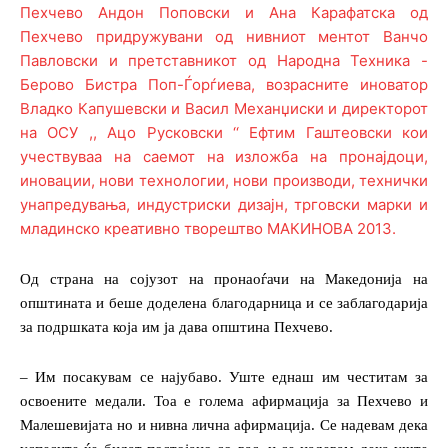
Од страна на сојузот на пронаоѓачи на Македонија на
општината и беше доделена благодарница и се заблагодарија
за подршката која им ја дава општина Пехчево.
– Им посакувам се најубаво. Уште еднаш им честитам за
освоените медали. Тоа е голема афирмација за Пехчево и
Малешевијата но и нивна лична афирмација. Се надевам дека