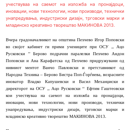
Вчера градоначалникот на општина Пехчево Игор Поповски
во својот кабинет ги прими учениците при ОСУ ,, Ацо
Русковски ’’ Берово подрачни паралелки Пехчево Андон
Поповски и Ана Карафатска од Пехчево придружувани од
нивниот ментот Ванчо Павловски и претставникот од
Народна Техника – Берово Бистра Поп-Ѓорѓиева, возрасните
иноватор Владко Капушевски и Васил Механџиски и
директорот на ОСУ ,, Ацо Русковски ‘‘ Ефтим Гаштеовски
кои учествуваа на саемот на изложба на пронајдоци,
иновации, нови технологии, нови производи, технички
унапредувања, индустриски дизајн, трговски марки и
младинско креативно творештво МАКИНОВА 2013.