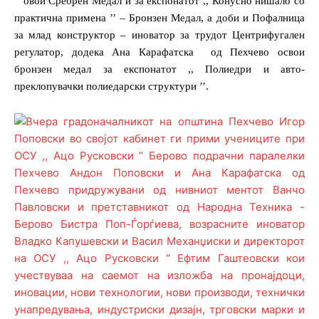
’’ овои Сребрен Медал и за експонатот ,, Конусно нишало со
практична примена ’’ – Бронзен Медал, а доби и Пофалница
за млад конструктор – иноватор за трудот Центрифугален
регулатор, додека Ана Карафатска
од Пехчево освои
бронзен медал за експонатот ,, Полиедри и авто-
преклопувачки полиедарски структури ’’.