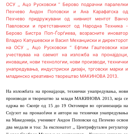
На изложбата на пронајдоци, технички унапредувања, нови
производи и творештво за млади МАКИНОВА 2013, која се
одржа во Скопје од 15 до 19 Октомври во организација на
Сојузот на пронаоѓачи и автори на технички унапредувања
на Македонија, ученикот Андон Поповски од Пехчево освои
два медали и тоа: За експонатот ,, Центрифугален регулатор