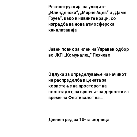
Реконструкција на улиците
„Илинденска“, „Мирче Ацев“ и „Даме
Груев“, како и нивните краци, со
изградба на нова атмосферска
канализација
Јавен повик за член на Управен одбор
во ЈКП ,,Комуналец” Пехчево
Одлука за определување на начинот
на распределба и цената за
користење на просторот на
плоштадот, за вршење на дејности за
време на Фестивалот на...
Дневен ред за 10-та седница