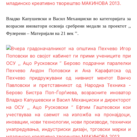
Владко Капушевски и Васил Механџиски во категоријата за
возрасни иноватори освоија сребрени медали за проектот ,,
Фулерени – Материјали на 21 век ’’.