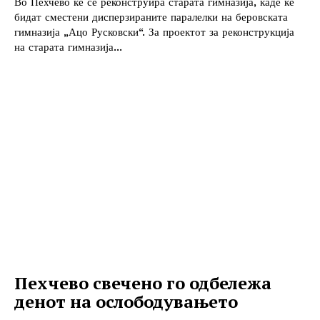
Во Пехчево ќе се реконструира старата гимназија, каде ќе
бидат сместени дисперзираните паралелки на беровската
гимназија „Ацо Русковски“. За проектот за реконструкција
на старата гимназија...
Пехчево свечено го одбележа
денот на ослободувањето