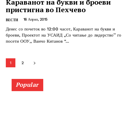
Караванот на букви и броеви
пристигна во Пехчево
16 Април, 2015
ВЕСТИ
Денес со почеток во 12:00 часот, Караванот на букви и
броеви, Проектот на УСАИД „Со читање до лидерство’’ го
посети ООУ,, Ванчо Китанов “...
1
2
Popular