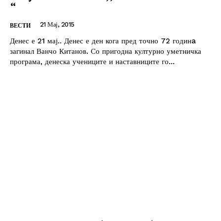
“
21 Мај, 2015
ВЕСТИ
Денес е 21 мај.. Денес е ден кога пред точно 72 годинa
загинал Ванчо Китанов. Со пригодна културно уметничка
програма, денеска учениците и наставниците го...