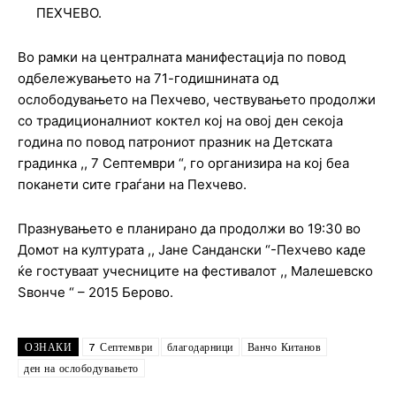
ПЕХЧЕВО.
Во рамки на централната манифестација по повод
одбележувањето на 71-годишнината од
ослободувањето на Пехчево, чествувањето продолжи
со традиционалниот коктел кој на овој ден секоја
година по повод патрониот празник на Детската
градинка ,, 7 Септември “, го организира на кој беа
поканети сите граѓани на Пехчево.
Празнувањето е планирано да продолжи во 19:30 во
Домот на културата ,, Јане Сандански “-Пехчево каде
ќе гостуваат учесниците на фестивалот ,, Малешевско
Ѕвонче “ – 2015 Берово.
ОЗНАКИ
7 Септември
благодарници
Ванчо Китанов
ден на ослободувањето