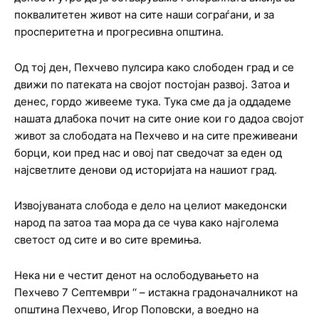
поквалитетен живот на сите наши сограѓани, и за
просперитетна и прогресивна општина.
Од тој ден, Пехчево пулсира како слободен град и се
движи по патеката на својот постојан развој. Затоа и
денес, гордо живееме тука. Тука сме да ја оддадеме
нашата длабока почит на сите оние кои го дадоа својот
живот за слободата на Пехчево и на сите преживеани
борци, кои пред нас и овој пат сведочат за еден од
најсветлите денови од историјата на нашиот град.
Извојуваната слобода е дело на целиот македонски
народ па затоа таа мора да се чува како најголема
светост од сите и во сите времиња.
Нека ни е честит денот на ослободувањето на
Пехчево 7 Септември ‘‘ – истакна градоначалникот на
општина Пехчево, Игор Поповски, а воедно на