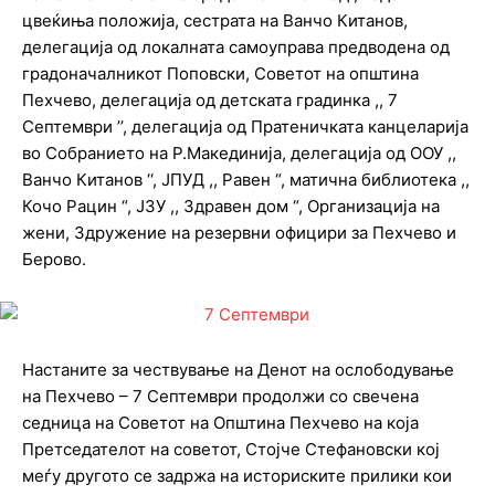
цвеќиња положија, сестрата на Ванчо Китанов,
делегација од локалната самоуправа предводена од
градоначалникот Поповски, Советот на општина
Пехчево, делегација од детската градинка ,, 7
Септември ’’, делегација од Пратеничката канцеларија
во Собранието на Р.Макединија, делегација од ООУ ,,
Ванчо Китанов ‘‘, ЈПУД ,, Равен “, матична библиотека ,,
Кочо Рацин “, ЈЗУ ,, Здравен дом “, Организација на
жени, Здружение на резервни официри за Пехчево и
Берово.
Настаните за чествување на Денот на ослободување
на Пехчево – 7 Септември продолжи со свечена
седница на Советот на Општина Пехчево на која
Претседателот на советот, Стојче Стефановски кој
меѓу другото се задржа на историските прилики кои