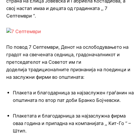
страна на Елица Јовевска и Габриела Костадиова, а
свој настап имаа и децата од градинката ,, 7
Септември “.
По повод 7 Септември, Денот на ослободувањето на
градот на свечената седница, градоначалникот и
претседателот на Советот им ги
доделија традиционалните признанија на поединци и
на заслужни фирми во општината:
Плакета и благодарница за најзаслужен граѓанин на
општината по втор пат доби Бранко Бојчевски.
Плакетата и благодарница за најзаслужна фирма
оваа година и припадна на компанијата ,, Кит-Го ‘‘ –
Штип.