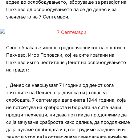
водеа до ослободувањето, зборуваше за развојот на
Пехчево од ослободувањето па се до денес и за
значењето на 7 Септември.
Свое обраќање имаше градоначалникот на општина
Пехчево, Игор Поповски, кој на сите граѓани на
Пехчево им го честиташе Денот на ослободувањето
на градот:
,, Денес се навршуваат 71 години од денот кога
жителите на Пехчево ја дочекаа и ја славеа
слободата, 7 септември далечната 1944 година, која
не потсетува на храброста и борбата на сите наши
предци-пехчевци, ни дава поттик да продолжиме да
си ја зачуваме храброста како одлика, да продолжиме
да ја чуваме слободата и да се трудиме заеднички и
денес и утре да ја остваруваме генералната визија за