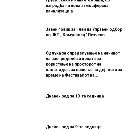
Груев“, како и нивните краци, со
изградба на нова атмосферска
канализација
Јавен повик за член на Управен одбор
во ЈКП ,,Комуналец” Пехчево
Одлука за определување на начинот
на распределба и цената за
користење на просторот на
плоштадот, за вршење на дејности за
време на Фестивалот на...
Дневен ред за 10-та седница
Дневен ред за 9-та седница