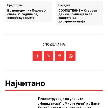
Предходна
Наредна
Во понеделник Пехчево
СООПШТЕНИЕ – Отворен
слави 71 година од
ден со Комисијата за
ослободувањето
заштита од
дискриминација
СПОДЕЛИ НА:
Најчитано
Реконструкција на улиците
„Илинденска“, „Мирче Ацев“ и „Даме