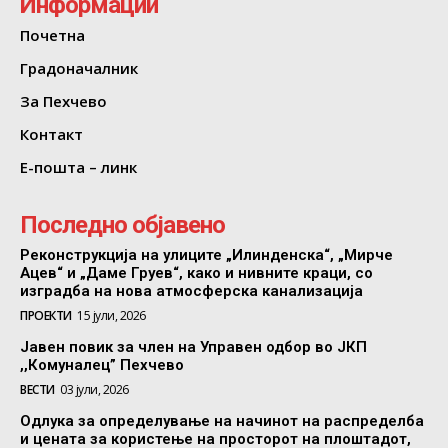
Информации
Почетна
Градоначалник
За Пехчево
Контакт
Е-пошта – линк
Последно објавено
Реконструкција на улиците „Илинденска“, „Мирче
Ацев“ и „Даме Груев“, како и нивните краци, со
изградба на нова атмосферска канализација
ПРОЕКТИ
15 јули, 2026
Јавен повик за член на Управен одбор во ЈКП
,,Комуналец” Пехчево
ВЕСТИ
03 јули, 2026
Одлука за определување на начинот на распределба
и цената за користење на просторот на плоштадот,