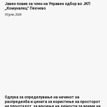
Јавен повик за член на Управен одбор во ЈКП
,,Комуналец” Пехчево
03 Јули, 2026
Одлука за определување на начинот на
распределба и цената за користење на просторот
на плоштадот, за вршење на дејности за време на