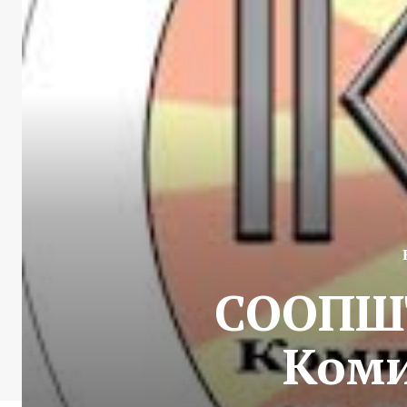
СООПШТ
Коми