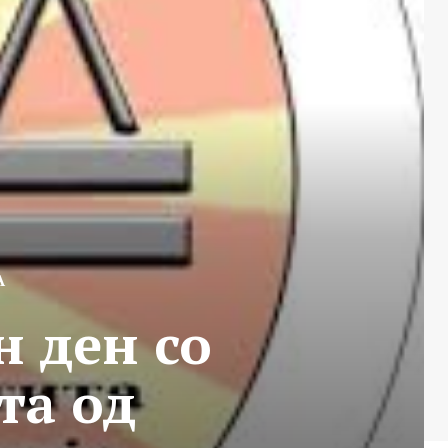
А
 ден со
та од