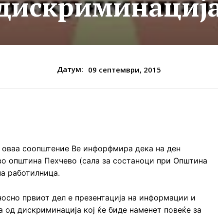
дискриминациј
Датум:
09 септември, 2015
о оваа соопштение Ве инфорфмира дека на ден
 во општина Пехчево (сала за состаноци при Општина
а работилница.
носно првиот дел е презентација на информации и
а од дискриминација кој ќе биде наменет повеќе за