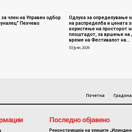
 за член на Управен одбор
Одлука за определување н
муналец” Пехчево
на распределба и цената з
користење на просторот н
плоштадот, за вршење на 
време на Фестивалот на...
03 Јули, 2026
Почетна
Градона
рмации
Последно објавено
а
Реконструкција на улиците „Илинден