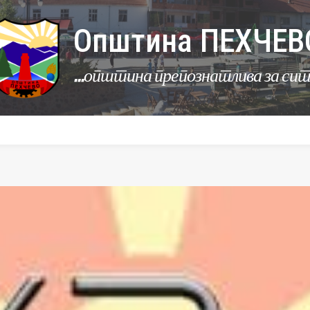
Општина ПЕХЧЕВ
...општина препознатлива за си
УРБАНИЗАМ
КОМУНАЛНИ ДЕЈНОСТИ
ЛЕР