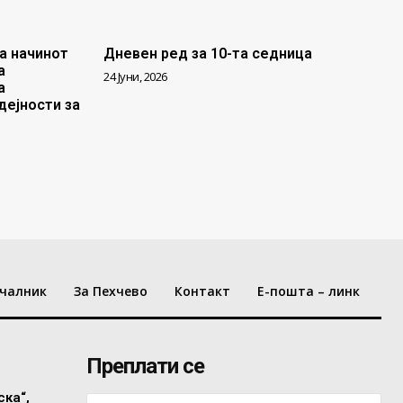
а начинот
Дневен ред за 10-та седница
а
24 Јуни, 2026
а
дејности за
чалник
За Пехчево
Контакт
Е-пошта – линк
Преплати се
ска“,