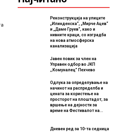
Реконструкција на улиците
„Илинденска“, „Мирче Ацев“
та
и „Даме Груев“, како и
нивните краци, со изградба
на нова атмосферска
канализација
Јавен повик за член на
Управен одбор во ЈКП
,,Комуналец” Пехчево
Одлука за определување на
начинот на распределба и
цената за користење на
просторот на плоштадот, за
вршење на дејности за
време на Фестивалот на...
Дневен ред за 10-та седница