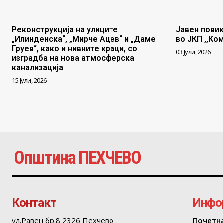
Реконструкција на улиците
Јавен повик
„Илинденска“, „Мирче Ацев“ и „Даме
во ЈКП ,,Ко
Груев“, како и нивните краци, со
03 Јули, 2026
изградба на нова атмосферска
канализација
15 Јули, 2026
Општина ПЕХЧЕВО
Контакт
Инфо
ул.Равен бр.8 2326 Пехчево
Почетн