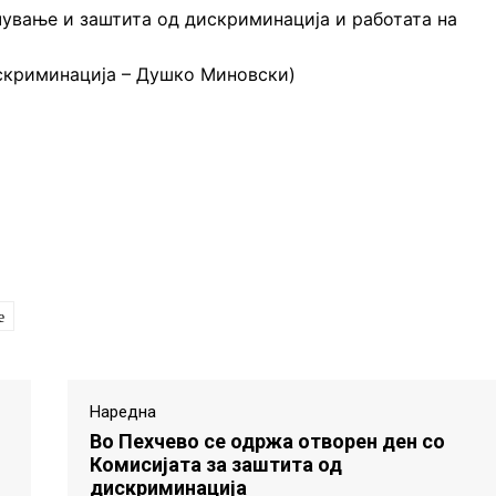
ечување и заштита од дискриминација и работата на
искриминација – Душко Миновски)
е
Наредна
Во Пехчево се одржа отворен ден со
Комисијата за заштита од
дискриминација