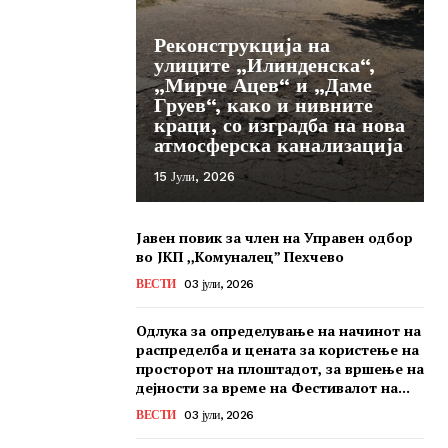
Реконструкција на
улиците „Илинденска“,
„Мирче Ацев“ и „Даме
Груев“, како и нивните
краци, со изградба на нова
атмосферска канализација
15 Јули, 2026
Јавен повик за член на Управен одбор
во ЈКП ,,Комуналец” Пехчево
ВЕСТИ
03 јули, 2026
Одлука за определување на начинот на
распределба и цената за користење на
просторот на плоштадот, за вршење на
дејности за време на Фестивалот на...
ВЕСТИ
03 јули, 2026