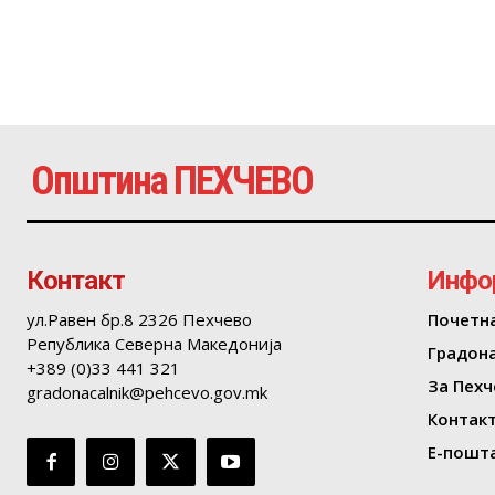
Општина ПЕХЧЕВО
Контакт
Инфо
ул.Равен бр.8 2326 Пехчево
Почетн
Република Северна Македонија
Градон
+389 (0)33 441 321
За Пехч
gradonacalnik@pehcevo.gov.mk
Контак
Е-пошта