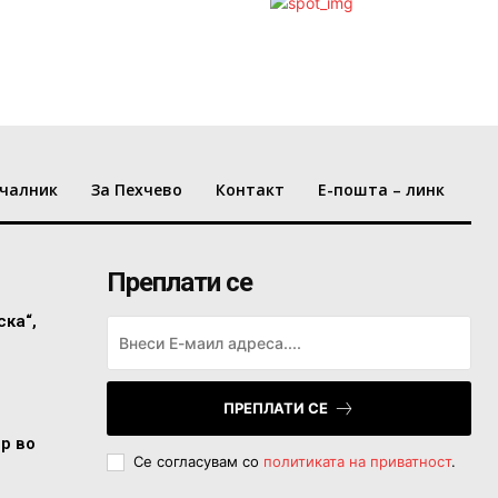
чалник
За Пехчево
Контакт
Е-пошта – линк
Преплати се
ска“,
ПРЕПЛАТИ СЕ
ор во
Се согласувам со
политиката на приватност
.