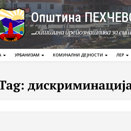
Општина ПЕХЧЕВ
...општина препознатлива за си
А
УРБАНИЗАМ
КОМУНАЛНИ ДЕЈНОСТИ
ЛЕР
Tag:
дискриминациј