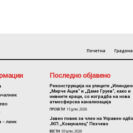
Почетна
Градона
рмации
Последно објавено
а
Реконструкција на улиците „Илинден
„Мирче Ацев“ и „Даме Груев“, како и
ачалник
нивните краци, со изградба на нова
атмосферска канализација
ево
ПРОЕКТИ
15 јули, 2026
т
Јавен повик за член на Управен одб
 – линк
ЈКП ,,Комуналец” Пехчево
ВЕСТИ
03 јули, 2026