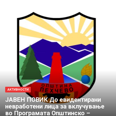
АКТИВНОСТИ
JABЕН ПОВИК До евидентирани
невработени лица за вклучување
во Програмата Општинско –