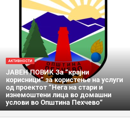
АКТИВНОСТИ
JABEН ПОВИК За “крајни
корисници” за користење на услуги
од проектот “Нега на стари и
изнемоштени лица во домашни
услови во Општина Пехчево“