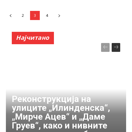
2
3
4
Најчитано
Реконструкција на
улиците „Илинденска“,
„Мирче Ацев“ и „Даме
Груев“, како и нивните