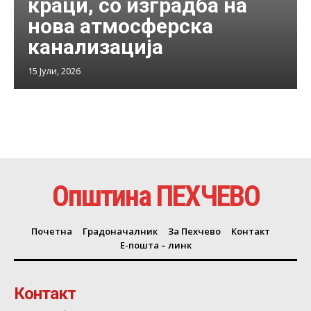
краци, со изградба на
нова атмосферска
канализација
15 Јули, 2026
Општина ПЕХЧЕВО
Почетна
Градоначалник
За Пехчево
Контакт
Е-пошта – линк
Контакт