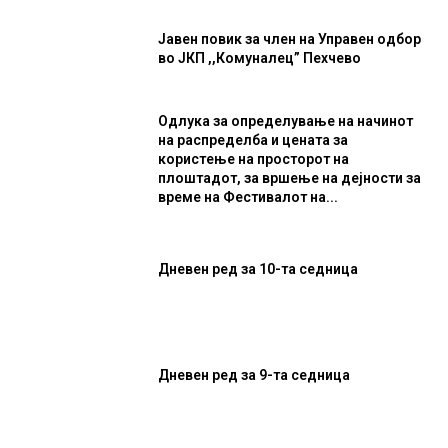
Јавен повик за член на Управен одбор
во ЈКП ,,Комуналец” Пехчево
Одлука за определување на начинот
на распределба и цената за
користење на просторот на
плоштадот, за вршење на дејности за
време на Фестивалот на...
Дневен ред за 10-та седница
Дневен ред за 9-та седница