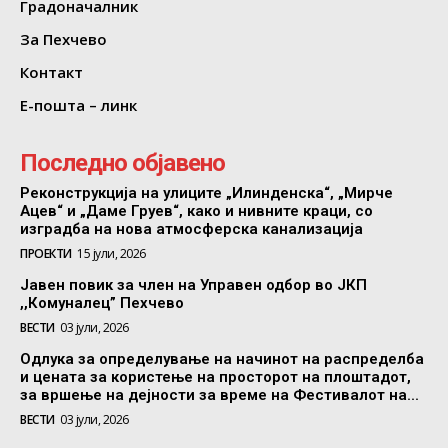
Градоначалник
За Пехчево
Контакт
Е-пошта – линк
Последно објавено
Реконструкција на улиците „Илинденска“, „Мирче
Ацев“ и „Даме Груев“, како и нивните краци, со
изградба на нова атмосферска канализација
ПРОЕКТИ
15 јули, 2026
Јавен повик за член на Управен одбор во ЈКП
,,Комуналец” Пехчево
ВЕСТИ
03 јули, 2026
Одлука за определување на начинот на распределба
и цената за користење на просторот на плоштадот,
за вршење на дејности за време на Фестивалот на...
ВЕСТИ
03 јули, 2026