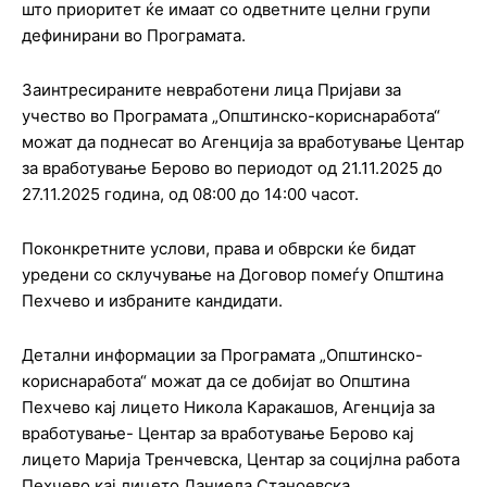
што приоритет ќе имаат со одветните целни групи
дефинирани во Програмата.
Заинтресираните невработени лица Пријави за
учество во Програмата „Општинско-кориснаработа“
можат да поднесат во Агенција за вработување Центар
за вработување Берово во периодот од 21.11.2025 до
27.11.2025 година, од 08:00 до 14:00 часот.
Поконкретните услови, права и обврски ќе бидат
уредени со склучување на Договор помеѓу Општина
Пехчево и избраните кандидати.
Детални информации за Програмата „Општинско-
кориснаработа“ можат да се добијат во Општина
Пехчево кај лицето Никола Каракашов, Агенција за
вработување- Центар за вработување Берово кај
лицето Марија Тренчевска, Центар за социјлна работа
Пехчево кај лицето Даниела Станоевска.