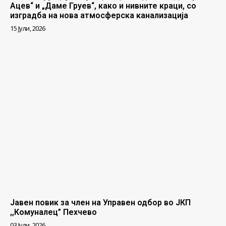
Ацев“ и „Даме Груев“, како и нивните краци, со
изградба на нова атмосферска канализација
15 Јули, 2026
Јавен повик за член на Управен одбор во ЈКП
,,Комуналец” Пехчево
03 Јули, 2026