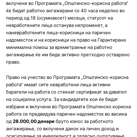
вклучени во Програмата „Општинско-корисна работа“
ќе бидат работно ангажирани со 40 часа неделно во
период од 18 (осумнаесет) месеци, статусот на
невработените лица останува непроменет, а
наневработените лица-корисници на паричен
надоместок и на корисници на право на Гарантирана
минимална помош за времетраење на работно
ангажирање ќе им биде активно претходно остварено
право.
Право на учество во Програмата „Општинско-корисна
работа“ имаат сите невработени лица активни
баратели на работа со стекнат сертификат за давател
на социјална услуга. За кандидатите кои ќе бидат
избрани и вклучени во Програмата Општинско корисна
работа се предвидува паричен надоместок во висина
од
28.000,00 денари
бруто износ за работното
ангажирање, со вклучени данок на личен доход и
осигурување за инвалидност и телесно оштетување