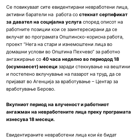
Се повикуваат сите евидентирани невработени лица,
активни баратели на работа со
стекнат
сертификат
за
давател
на
социјална
услуга
според описот на
работните позиции кои се заинтересирани да се
вклучат во програмата Општинско-корисна работа,
проект “Нега на стари и изнемоштени лица во
домашни услови во Општина Пехчево“ за работно
ангажирање со
40 часа
неделно
во
периодод 18
(осумнаесет) месеци
заради стекнување на вештини
и постепено вклучување на пазарот на труд, да се
пријават во Агенција за вработување – Центар за
вработување Берово.
Вкупниот
период
на
влученост и работниот
ангажман
на
невработените
лица
преку
програмата
изнесува 18 месеци.
Евидентираните невработени лица кои ќе бидат