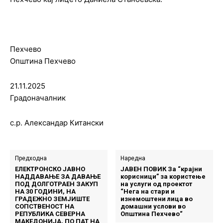
Пехчево
Општина Пехчево
21.11.2025
Градоначалник
с.р. Александар Китански
Предходна
Наредна
ЕЛЕКТРОНСКО ЈАВНО
JABEН ПОВИК За “крајни
НАДДАВАЊЕ ЗА ДАВАЊЕ
корисници” за користење
ПОД ДОЛГОТРАЕН ЗАКУП
на услуги од проектот
НА 30 ГОДИНИ, НА
“Нега на стари и
ГРАДЕЖНО ЗЕМЈИШТЕ
изнемоштени лица во
СОПСТВЕНОСТ НА
домашни услови во
РЕПУБЛИКА СЕВЕРНА
Општина Пехчево“
МАКЕДОНИЈА, ПО ПАТ НА