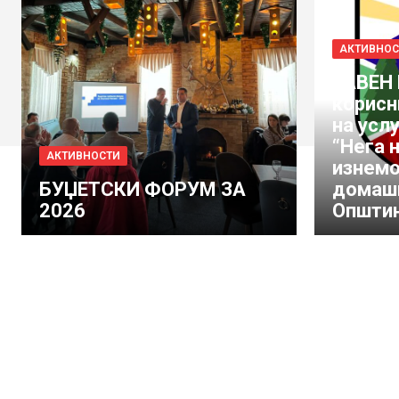
АКТИВНОС
JABEН 
корисн
на усл
“Нега н
АКТИВНОСТИ
изнемо
БУЏЕТСКИ ФОРУМ ЗА
домашн
2026
Општин