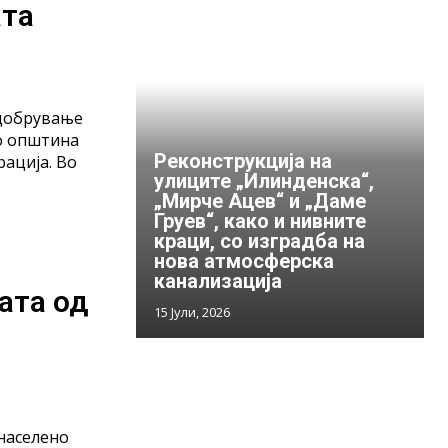
ата
одобрување
во општина
Реконструкција на
ација. Во
улиците „Илинденска“,
„Мирче Ацев“ и „Даме
Груев“, како и нивните
краци, со изградба на
нова атмосферска
канализација
ата од
15 Јули, 2026
населено