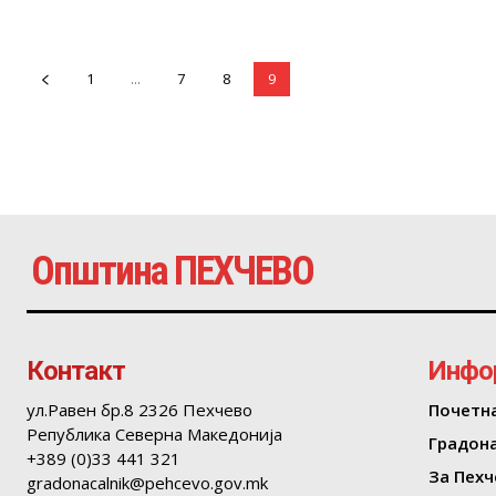
1
...
7
8
9
Општина ПЕХЧЕВО
Контакт
Инфо
ул.Равен бр.8 2326 Пехчево
Почетн
Република Северна Македонија
Градон
+389 (0)33 441 321
За Пехч
gradonacalnik@pehcevo.gov.mk