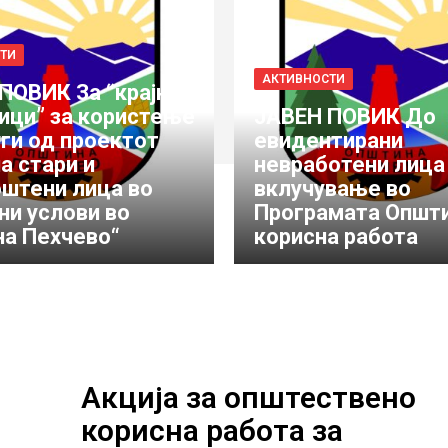
ТИ
АКТИВНОСТИ
ПОВИК За “крајни
ици” за користење
JABЕН ПОВИК До
уги од проектот
евидентирани
а стари и
невработени лица
штени лица во
вклучување во
и услови во
Програмата Општ
а Пехчево“
корисна работа
Акција за општествено
корисна работа за