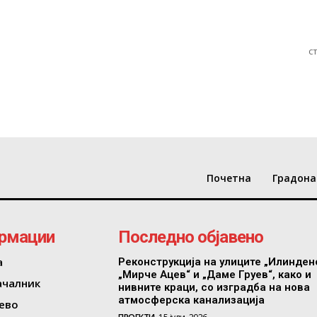
с
Почетна
Градона
рмации
Последно објавено
а
Реконструкција на улиците „Илинден
„Мирче Ацев“ и „Даме Груев“, како и
ачалник
нивните краци, со изградба на нова
атмосферска канализација
ево