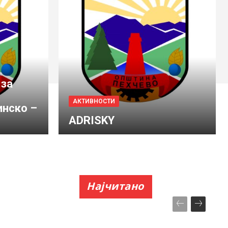
 за
АКТИВНОСТИ
инско –
ADRISKY
Најчитано