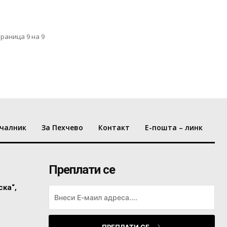
траница 9 на 9
чалник
За Пехчево
Контакт
Е-пошта – линк
Преплати се
ска“,
ПРЕПЛАТИ СЕ