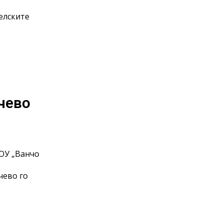
елските
чево
ОУ „Ванчо
чево го