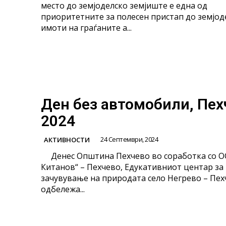
место до земјоделско земјиште е една од
приоритетните за полесен пристап до земјод
имоти на граѓаните а...
Ден без автомобили, Пех
2024
24 Септември, 2024
АКТИВНОСТИ
Денес Општина Пехчево во соработка со О
Китанов“ – Пехчево, Едукативниот центар за
зачувување на природата село Негрево – Пех
одбележа...