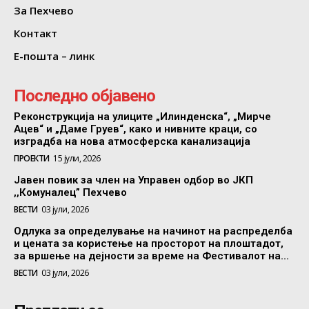
За Пехчево
Контакт
Е-пошта – линк
Последно објавено
Реконструкција на улиците „Илинденска“, „Мирче
Ацев“ и „Даме Груев“, како и нивните краци, со
изградба на нова атмосферска канализација
ПРОЕКТИ
15 јули, 2026
Јавен повик за член на Управен одбор во ЈКП
,,Комуналец” Пехчево
ВЕСТИ
03 јули, 2026
Одлука за определување на начинот на распределба
и цената за користење на просторот на плоштадот,
за вршење на дејности за време на Фестивалот на...
ВЕСТИ
03 јули, 2026