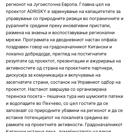
регионот на Југоисточна Европа. Главна цел на
проектот ADRISKY е зајакнување на капацитетите за
управување со природните ризици во пограничните и
руралните средини преку иновативни пристапи,
размена на знаења и воспоставување регионални
мрежи. Програмата на дводневниот настан опфаќа:
поздравен говор на градоначалникот Китански и
локално добредојде, преглед на постигнатите
резултати од проектот, презентации и ажурирања на
активностите од страна на проектните партнери,
дискусија за комуникација и вклучување на
засегнатите страни, состанок на Управниот одбор на
проектот. Настанот завршува со организирана
теренска посета – пешачка тура низ шумските патеки
и водопадите во Пехчево, со цел гостите да се
запознаат со природните убавини на регионот и да се
истакне потенцијалот на локалната средина во
рамките на проектните активности. Градоначалникот
Китански истакна дека „домаќинството на ваков