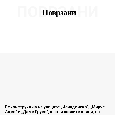
ПОВРЗАНИ
Поврзани
Реконструкција на улиците „Илинденска“, „Мирче
Ацев“ и „Даме Груев“, како и нивните краци, со