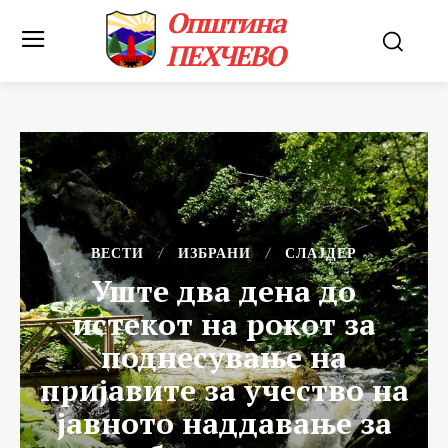
Општина
ПЕХЧЕВО
ВЕСТИ
ИЗБРАНИ
СЛАЈДЕР
Уште два дена до
истекот на рокот за
поднесување на
пријавите за учество на
јавното наддавање за