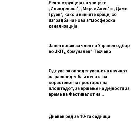
Реконструкција на улиците
„Илинденска“, „Мирче Ацев“ и „Даме
Груев“, како и нивните краци, со
изградба на нова атмосферска
канализација
Јавен повик за член на Управен одбор
во ЈКП ,,Комуналец” Пехчево
Одлука за определување на начинот
на распределба и цената за
користење на просторот на
плоштадот, за вршење на дејности за
време на Фестивалот на...
Дневен ред за 10-та седница