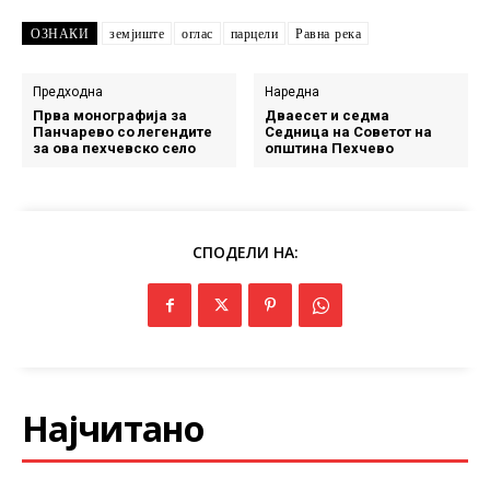
ОЗНАКИ
земјиште
оглас
парцели
Равна река
Предходна
Наредна
Прва монографија за
Дваесет и седма
Панчарево со легендите
Седница на Советот на
за ова пехчевско село
општина Пехчево
СПОДЕЛИ НА:
Најчитано