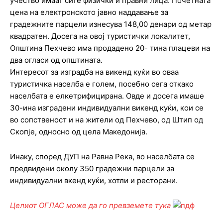
учество имаат сите физички и правни лица. Почетната
цена на електронското јавно наддавање за
градежните парцели изнесува 148,00 денари од метар
квадратен. Досега на овој туристички локалитет,
Општина Пехчево има продадено 20- тина плацеви на
два огласи од општината.
Интересот за изградба на викенд куќи во оваа
туристичка населба е голем, посебно сега откако
населбата е елкетрифицирана. Овде и досега имаше
30-ина изградени индивидуални викенд куќи, кои се
во сопственост и на жители од Пехчево, од Штип од
Скопје, односно од цела Македонија.
Инаку, според ДУП на Равна Река, во населбата се
предвидени околу 350 градежни парцели за
индивидуални вкенд куќи, хотли и ресторани.
Целиот ОГЛАС може да го превземете тука