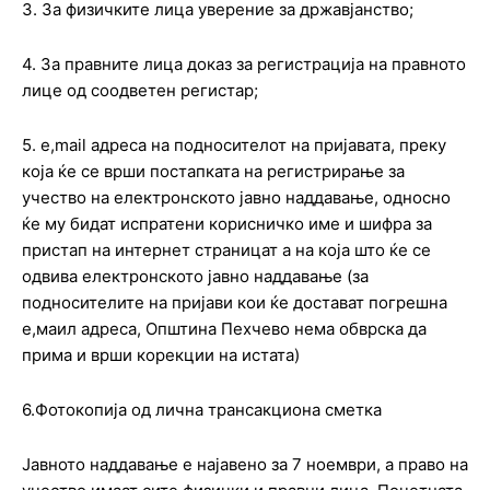
3. За физичките лица уверение за државјанство;
4. За правните лица доказ за регистрација на правното
лице од соодветен регистар;
5. e,mail адреса на подносителот на пријавата, преку
која ќе се врши постапката на регистрирање за
учество на електронското јавно наддавање, односно
ќе му бидат испратени корисничко име и шифра за
пристап на интернет страницат а на која што ќе се
одвива електронското јавно наддавање (за
подносителите на пријави кои ќе достават погрешна
е,маил адреса, Општина Пехчево нема обврска да
прима и врши корекции на истата)
6.Фотокопија од лична трансакциона сметка
Јавното наддавање е најавено за 7 ноември, а право на