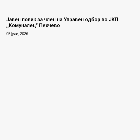
Јавен повик за член на Управен одбор во ЈКП
,,Комуналец” Пехчево
03 Јули, 2026