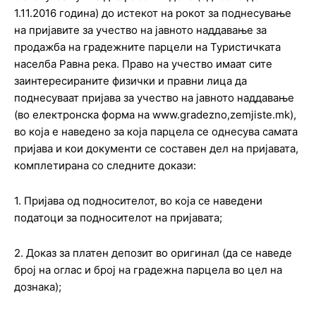
1.11.2016 година) до истекот на рокот за поднесување
на пријавите за учество на јавното наддавање за
продажба на градежните парцели на Туристичката
населба Равна река. Право на учество имаат сите
заинтересираните физички и правни лица да
поднесуваат пријава за учество на јавното наддавање
(во електронска форма на www.gradezno,zemjiste.mk),
во која е наведено за која парцела се однесува самата
пријава и кои документи се составен дел на пријавата,
комплетирана со следните докази:
1. Пријава од подносителот, во која се наведени
податоци за подносителот на пријавата;
2. Доказ за платен депозит во оригинал (да се наведе
број на оглас и број на градежна парцела во цел на
дознака);