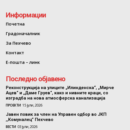
Информации
Почетна
Градоначалник
За Пехчево
Контакт
Е-пошта – линк
Последно објавено
Реконструкција на улиците „Илинденска“, „Мирче
Ацев“ и „Даме Груев“, како и нивните краци, со
изградба на нова атмосферска канализација
ПРОЕКТИ
15 јули, 2026
Јавен повик за член на Управен одбор во ЈКП
,,Комуналец” Пехчево
ВЕСТИ
03 јули, 2026