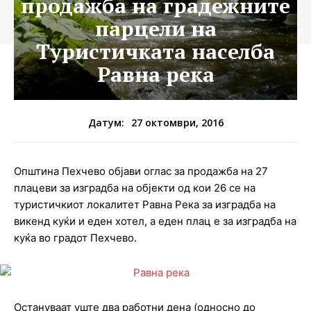
продажба на градежните
парцели на
Туристичката населба
Равна река
27 октомври, 2016
Датум:
Општина Пехчево објави оглас за продажба на 27
плацеви за изградба на објекти од кои 26 се на
туристичкиот локалитет Равна Река за изградба на
викенд куќи и еден хотел, а еден плац е за изградба на
куќа во градот Пехчево.
Остануваат уште два работни дена (односно до