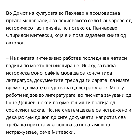
Во Домот на културата во Пехчево е промовирана
првата монографија за пехчевското село Панчарево од
историчарот во пензија, по потеко од Панчарево,
Спиридон Митевски, која е и прва издадена книга од
авторот.
– На книгата интензивно работев последниве четири
години по моето пензионирање. Инаку, за ваква
историска монографија мора да се консултира
литература, документите треба да ги барате, да имате
време, да имате средства за да истражувате. Многу
работи најдов во литературата, во писмата зачувани од
Гоце Делчев, некои документи ми ги пратија од
софискиот архив. Но, не сметам дека е се истражено и
дека јас сум дошол до сите документи, напротив ова
треба да претставува основа за понатамошно
истражување, рече Митевски.