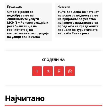
Предходна
Наредна
Оглас: Проект за
Уште два дена до истекот
подобрување на
на рокот за поднесување
општинските услуги –
на пријавите за учество
МСИП – Реконструкција и
на јавното наддавање за
рехабилитација на
продажба на градежните
горниот строј на
парцели на Туристичката
коловозната конструкција
населба Равна река
на улици во Пехчево
СПОДЕЛИ НА:
Најчитано