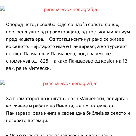
Според него, населба каде се наоѓа селото денес,
постоела уште од праисторијата, од третиот милениум
пред нашата ера. – Од тогаш континуирано се живее
во селото. Најстарото име е Панцарево, а во турскиот
период Панчар или Панчарево, под ова име се
споменува од 1825 г, а како Панцарево од крајот на 13
век, рече Митевски.
За промоторот на книгата Јован Манчевски, педијатар
кој живее и работи во Виница, а е по потекло од
Панчарево, оваа книга е своевидна библија за селото и
неговите потомци.
– Ова е радост за нас паначарвеци, ова за нас е