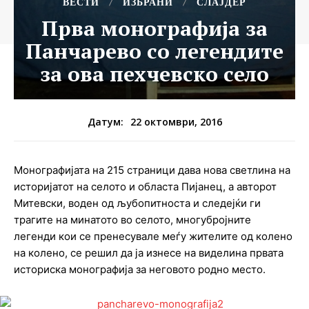
ВЕСТИ
ИЗБРАНИ
СЛАЈДЕР
Прва монографија за
Панчарево со легендите
за ова пехчевско село
22 октомври, 2016
Датум:
Монографијата на 215 страници дава нова светлина на
историјатот на селото и областа Пијанец, а авторот
Митевски, воден од љубопитноста и следејќи ги
трагите на минатото во селото, многубројните
легенди кои се пренесувале меѓу жителите од колено
на колено, се решил да ја изнесе на виделина првата
историска монографија за неговото родно место.