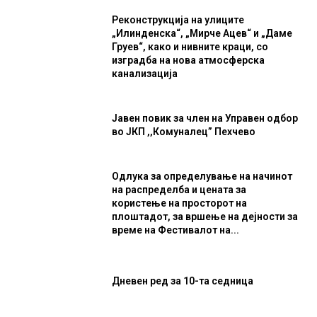
Реконструкција на улиците
„Илинденска“, „Мирче Ацев“ и „Даме
Груев“, како и нивните краци, со
изградба на нова атмосферска
канализација
Јавен повик за член на Управен одбор
во ЈКП ,,Комуналец” Пехчево
Одлука за определување на начинот
на распределба и цената за
користење на просторот на
плоштадот, за вршење на дејности за
време на Фестивалот на...
Дневен ред за 10-та седница