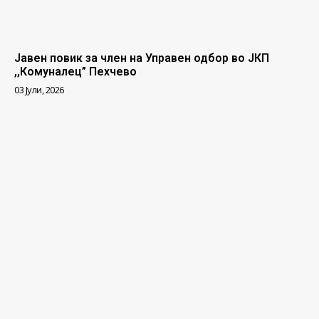
Јавен повик за член на Управен одбор во ЈКП
,,Комуналец” Пехчево
03 Јули, 2026