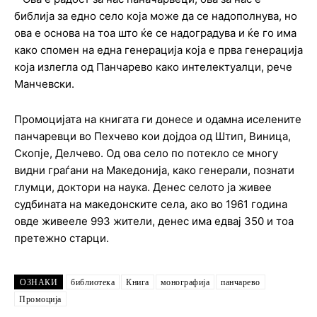
библија за едно село која може да се надополнува, но
ова е основа на тоа што ќе се надоградува и ќе го има
како спомен на една генерација која е прва генерација
која излегла од Панчарево како интелектуалци, рече
Манчевски.
Промоцијата на книгата ги донесе и одамна иселените
панчаревци во Пехчево кои дојдоа од Штип, Виница,
Скопје, Делчево. Од ова село по потекло се многу
видни граѓани на Македонија, како генерали, познати
глумци, доктори на наука. Денес селото ја живее
судбината на македонските села, ако во 1961 година
овде живееле 993 жители, денес има едвај 350 и тоа
претежно старци.
ОЗНАКИ
библиотека
Книга
монографија
панчарево
Промоција