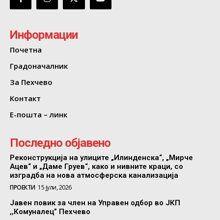
Информации
Почетна
Градоначалник
За Пехчево
Контакт
Е-пошта – линк
Последно објавено
Реконструкција на улиците „Илинденска“, „Мирче
Ацев“ и „Даме Груев“, како и нивните краци, со
изградба на нова атмосферска канализација
ПРОЕКТИ
15 јули, 2026
Јавен повик за член на Управен одбор во ЈКП
,,Комуналец” Пехчево