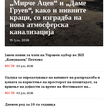
„Мирче Ацев“ и „Даме
Груев“, како и нивните
краци, со изградба на
нова атмосферска
канализација
15 Јули, 2026
Јавен повик за член на Управен одбор во ЈКП
,,Комуналец” Пехчево
ВЕСТИ
03 јули, 2026
Одлука за определување на начинот на распределба и
цената за користење на просторот на плоштадот, за
вршење на дејности за време на Фестивалот на...
ВЕСТИ
03 јули, 2026
Дневен ред за 10-та седница