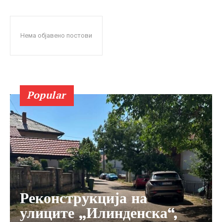
Нема објавено постови
Popular
Реконструкција на
улиците „Илинденска“,