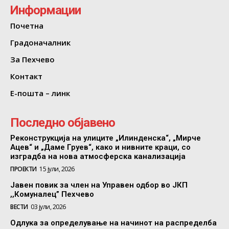
Информации
Почетна
Градоначалник
За Пехчево
Контакт
Е-пошта – линк
Последно објавено
Реконструкција на улиците „Илинденска“, „Мирче
Ацев“ и „Даме Груев“, како и нивните краци, со
изградба на нова атмосферска канализација
ПРОЕКТИ
15 јули, 2026
Јавен повик за член на Управен одбор во ЈКП
,,Комуналец” Пехчево
ВЕСТИ
03 јули, 2026
Одлука за определување на начинот на распределба