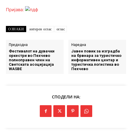
Пријава:
ОЗНАКИ
интерен оглас
оглас
Предходна
Наредна
Фестивалот на дувачки
Јавен повик за изградба
оркестри во Пехчево
на брвнара за туристичко
полноправен член на
информативен центар и
Светската асоцијација
туристичка логистика во
WASBE
Пехчево
СПОДЕЛИ НА: