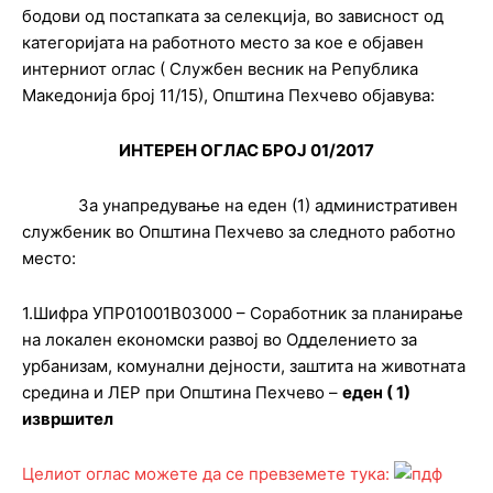
бодови од постапката за селекција, во зависност од
категоријата на работното место за кое е објавен
интерниот оглас ( Службен весник на Република
Македонија број 11/15), Општина Пехчево објавува:
ИНТЕРЕН ОГЛАС БРОЈ
01/2017
За унапредување на еден (1) административен
службеник во Општина Пехчево за следното работно
место:
1.Шифра УПР01001В03000 – Соработник за планирање
на локален економски развој во Одделението за
урбанизам, комунални дејности, заштита на животната
средина и ЛЕР при Општина Пехчево –
еден ( 1)
извршител
Целиот оглас можете да се превземете тука: