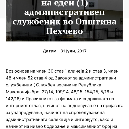
на еден (1)
административен
службеник во Општина
Пехчево
31 јули, 2017
Датум:
Врз основа на член 30 став 1 алинеја 2 и став 3, член
48 и член 52 став 4 од Законот за административни
службеници ( Службен весник на Република
Македонија број 27/14, 199/14, 48/15, 154/15, 5/16 и
142/16) и Правилникот за формата и содржината на
интерниот оглас, начинот на поднесување на пријавата
за унапредување, начинот на спроведувањена
административната селекција и интервјуто, како и
начинот на нивно бодирање и максималниот број на