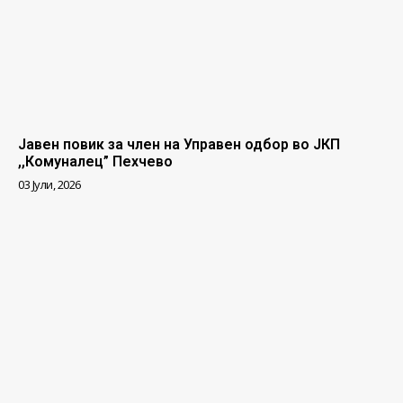
Јавен повик за член на Управен одбор во ЈКП
,,Комуналец” Пехчево
03 Јули, 2026