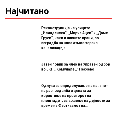
Најчитано
Реконструкција на улиците
„Илинденска“, „Мирче Ацев“ и „Даме
Груев“, како и нивните краци, со
изградба на нова атмосферска
канализација
Јавен повик за член на Управен одбор
во ЈКП ,,Комуналец” Пехчево
Одлука за определување на начинот
на распределба и цената за
користење на просторот на
плоштадот, за вршење на дејности за
време на Фестивалот на...