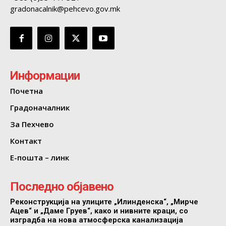
gradonacalnik@pehcevo.gov.mk
Информации
Почетна
Градоначалник
За Пехчево
Контакт
Е-пошта – линк
Последно објавено
Реконструкција на улиците „Илинденска“, „Мирче
Ацев“ и „Даме Груев“, како и нивните краци, со
изградба на нова атмосферска канализација