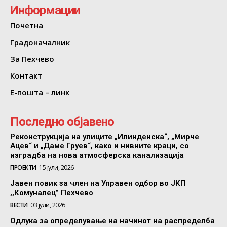
Информации
Почетна
Градоначалник
За Пехчево
Контакт
Е-пошта – линк
Последно објавено
Реконструкција на улиците „Илинденска“, „Мирче
Ацев“ и „Даме Груев“, како и нивните краци, со
изградба на нова атмосферска канализација
ПРОЕКТИ
15 јули, 2026
Јавен повик за член на Управен одбор во ЈКП
,,Комуналец” Пехчево
ВЕСТИ
03 јули, 2026
Одлука за определување на начинот на распределба