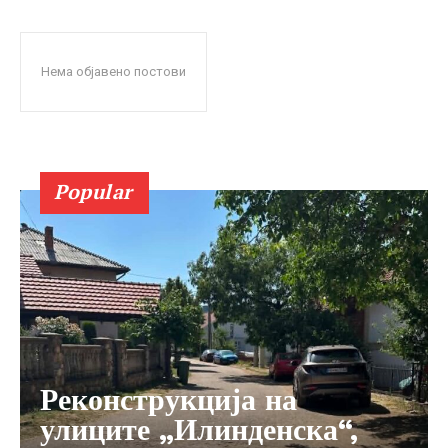
Нема објавено постови
Popular
Реконструкција на
улиците „Илинденска“,