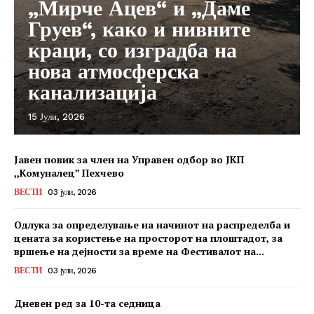
„Мирче Ацев“ и „Даме
Груев“, како и нивните
краци, со изградба на
нова атмосферска
канализација
15 Јули, 2026
Јавен повик за член на Управен одбор во ЈКП
,,Комуналец” Пехчево
ВЕСТИ
03 јули, 2026
Одлука за определување на начинот на распределба и
цената за користење на просторот на плоштадот, за
вршење на дејности за време на Фестивалот на...
ВЕСТИ
03 јули, 2026
Дневен ред за 10-та седница