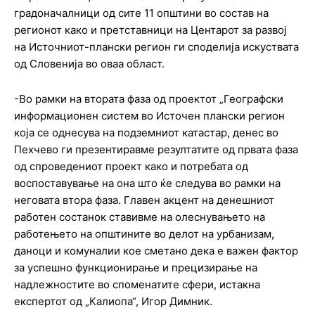
градоначалници од сите 11 општини во состав на
регионот како и претставници на Центарот за развој
на Источниот-плански регион ги споделија искуствата
од Словенија во оваа област.
-Во рамки на втората фаза од проектот „Географски
информационен систем во Источен плански регион
која се однесува на подземниот катастар, денес во
Пехчево ги презентиравме резултатите од првата фаза
од спроведениот проект како и потребата од
воспоставување на она што ќе следува во рамки на
неговата втора фаза. Главен акцент на денешниот
работен состанок ставивме на олеснувањето на
работењето на општините во делот на урбанизам,
даноци и комуналии кое сметано дека е важен фактор
за успешно функционирање и прецизирање на
надлежностите во споменатите сфери, истакна
експертот од „Калиопа“, Игор Димник.