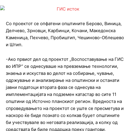
Со проектот се опфатени општините Берово, Виница,
Делчево, Зрновци, Карбинци, Кочани, Македонска
Каменица, Пехчево, Пробиштип, Чешиново-Облешево
и Штип.
-Ако првиот дел од проектот „Воспоставување на ГИС
во ИПР“ се однесуваше на превземање технологии,
знаења и искуства во делот на собирање, чување,
одржување и анализирање на општински и останати
јавни податоци втората фаза се однесува на
имплементацијата на подземен катастар во сите 11
општини од Источно планскиот регион. Вредноста на
спроведувањето на проектот се уште се пресметува и
наскоро ќе биде познато со колкав буџет општините
би учествувале во неговата реализација, а колку од
средствата би биле поддршка преку грантови,