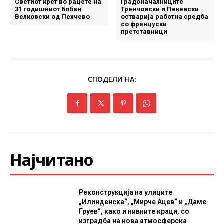
Светиот крст во рацете на
Градоначалниците
31 годишниот Бобан
Тренчовски и Пекевски
Велковски од Пехчево
остварија работна средба
со француски
претставници
СПОДЕЛИ НА:
Најчитано
Реконструкција на улиците
„Илинденска“, „Мирче Ацев“ и „Даме
Груев“, како и нивните краци, со
изградба на нова атмосферска