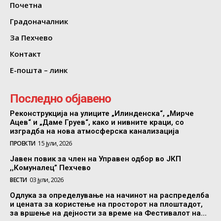
Почетна
Градоначалник
За Пехчево
Контакт
Е-пошта – линк
Последно објавено
Реконструкција на улиците „Илинденска“, „Мирче
Ацев“ и „Даме Груев“, како и нивните краци, со
изградба на нова атмосферска канализација
ПРОЕКТИ
15 јули, 2026
Јавен повик за член на Управен одбор во ЈКП
,,Комуналец” Пехчево
ВЕСТИ
03 јули, 2026
Одлука за определување на начинот на распределба
и цената за користење на просторот на плоштадот,
за вршење на дејности за време на Фестивалот на...