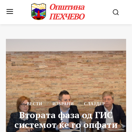
Општина
ПЕХЧЕВО
ВЕСТИ
ИЗБРАНИ
СЛАЈДЕР
Втората фаза од ГИС
системот ќе го опфати