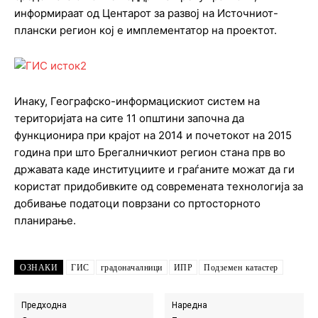
информираат од Центарот за развој на Источниот-
плански регион кој е имплементатор на проектот.
Инаку, Географско-информацискиот систем на
територијата на сите 11 општини започна да
функционира при крајот на 2014 и почетокот на 2015
година при што Брегалничкиот регион стана прв во
државата каде институциите и граѓаните можат да ги
користат придобивките од современата технологија за
добивање податоци поврзани со пртосторното
планирање.
ОЗНАКИ
ГИС
градоначалници
ИПР
Подземен катастер
Предходна
Наредна