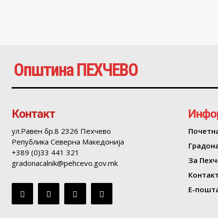
Општина ПЕХЧЕВО
Контакт
Инфо
ул.Равен бр.8 2326 Пехчево
Почетн
Република Северна Македонија
Градон
+389 (0)33 441 321
За Пехч
gradonacalnik@pehcevo.gov.mk
Контак
Е-пошта