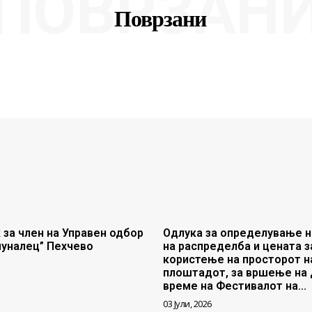
ПОВРЗАН
Поврзани
 за член на Управен одбор
Одлука за определување н
муналец” Пехчево
на распределба и цената з
користење на просторот н
плоштадот, за вршење на 
време на Фестивалот на...
03 Јули, 2026