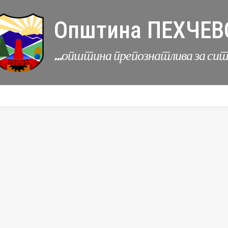
Општина ПЕХЧЕВ
...општина препознатлива за си
УРБАНИЗАМ
КОМУНАЛНИ ДЕЈНОСТИ
ЛЕР