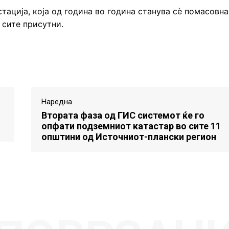
тација, која од година во година станува сѐ помасовна
 сите присутни.
Наредна
Втората фаза од ГИС системот ќе го
опфати подземниот катастар во сите 11
општини од Источниот-плански регион