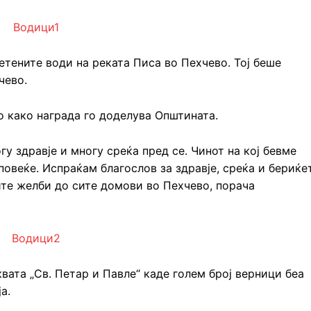
етените води на реката Писа во Пехчево. Тој беше
чево.
 како награда го доделува Општината.
у здравје и многу среќа пред се. Чинот на кој бевме
повеќе. Испраќам благослов за здравје, среќа и бериќе
тите желби до сите домови во Пехчево, порача
ата „Св. Петар и Павле“ каде голем број верници беа
а.