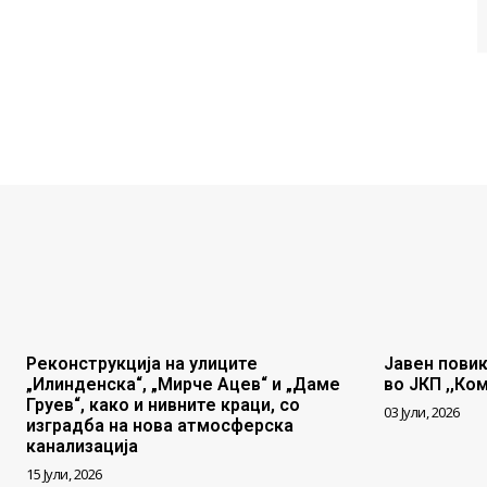
Реконструкција на улиците
Јавен повик
„Илинденска“, „Мирче Ацев“ и „Даме
во ЈКП ,,Ко
Груев“, како и нивните краци, со
03 Јули, 2026
изградба на нова атмосферска
канализација
15 Јули, 2026