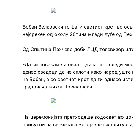
Бобан Велковски го фати светиот крст во осв
најсреќен од околу 20тина млади луѓе од Пех
Од Општина Пехчево доби ЛЦД телевизор што
-Да си посакаме и оваа година што следи мног
денес сведоци да не сплоти како народ уште 
на Бобан, а со светиот крст да ги однесе ис
градоначалникот Тренчовски.
На церемонијата претходеше водосвет во цркв
присутни на свечената Богојавленска литургиј