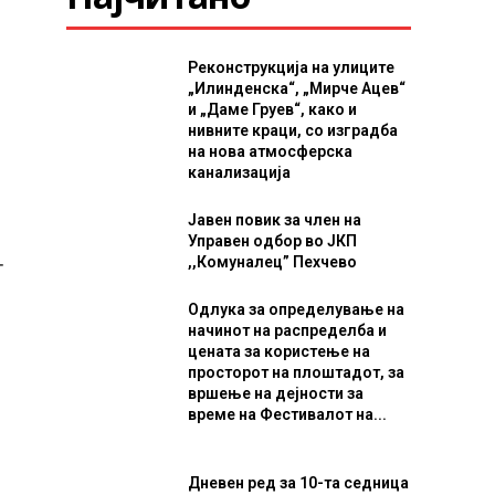
Реконструкција на улиците
„Илинденска“, „Мирче Ацев“
и „Даме Груев“, како и
нивните краци, со изградба
на нова атмосферска
канализација
Јавен повик за член на
Управен одбор во ЈКП
,,Комуналец” Пехчево
т
Одлука за определување на
начинот на распределба и
цената за користење на
просторот на плоштадот, за
вршење на дејности за
време на Фестивалот на...
Дневен ред за 10-та седница