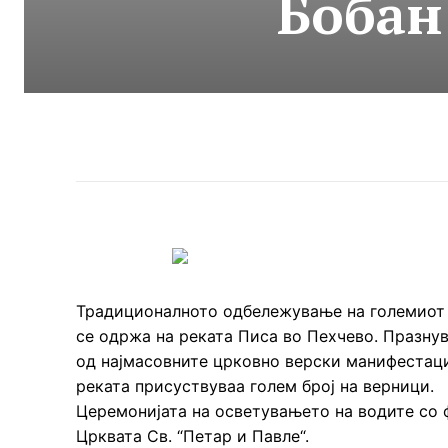
Бобан
Традиционалното одбележување на големиот х
се одржа на реката Писа во Пехчево. Празну
од најмасовните црковно верски манифестации
реката присуствуваа голем број на верници.
Церемонијата на осветувањето на водите со 
Црквата Св. “Петар и Павле“.