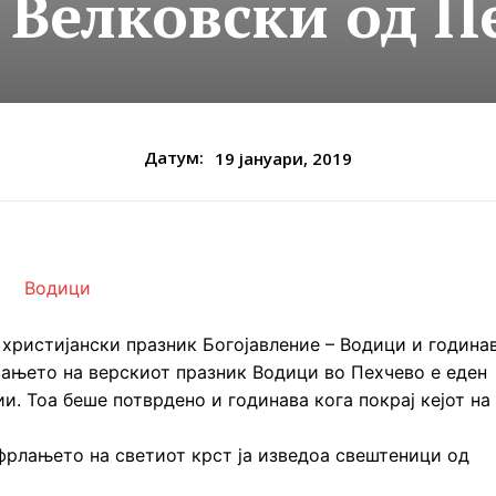
 Велковски од П
Датум:
19 јануари, 2019
ристијански празник Богојавление – Водици и година
вањето на верскиот празник Водици во Пехчево е еден
. Тоа беше потврдено и годинава кога покрај кејот на
фрлањето на светиот крст ја изведоа свештени
ци од