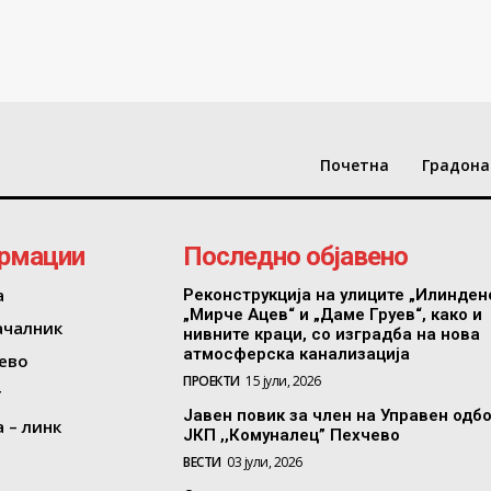
Почетна
Градона
рмации
Последно објавено
а
Реконструкција на улиците „Илинден
„Мирче Ацев“ и „Даме Груев“, како и
ачалник
нивните краци, со изградба на нова
атмосферска канализација
ево
ПРОЕКТИ
15 јули, 2026
т
Јавен повик за член на Управен одб
 – линк
ЈКП ,,Комуналец” Пехчево
ВЕСТИ
03 јули, 2026