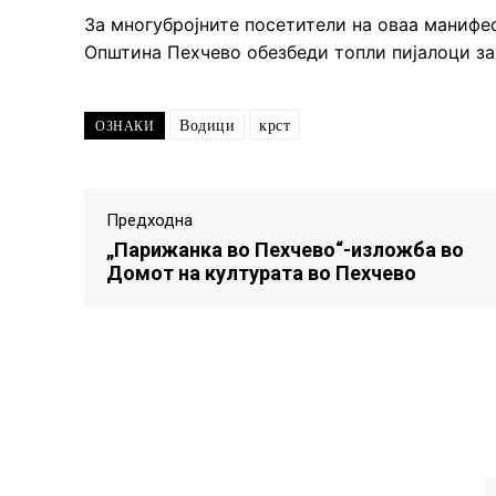
За многубројните посетители на оваа манифес
Општина Пехчево обезбеди топли пијалоци за
Водици
крст
ОЗНАКИ
Предходна
„Парижанка во Пехчево“-изложба во
Домот на културата во Пехчево