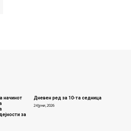
И
а начинот
Дневен ред за 10-та седница
а
24 Јуни, 2026
а
дејности за