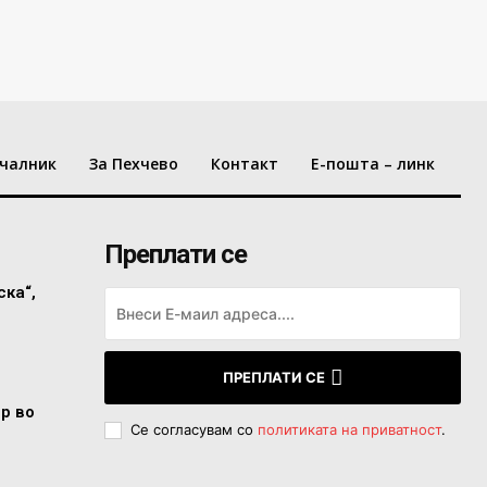
чалник
За Пехчево
Контакт
Е-пошта – линк
Преплати се
ска“,
ПРЕПЛАТИ СЕ
ор во
Се согласувам со
политиката на приватност
.