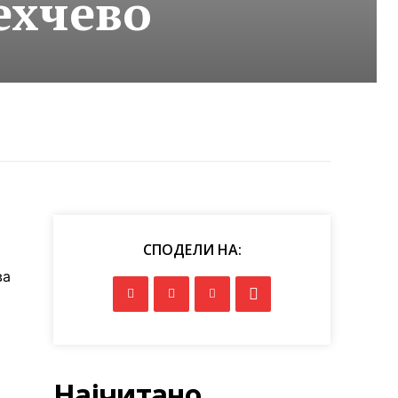
ехчево
СПОДЕЛИ НА:
ва
Најчитано