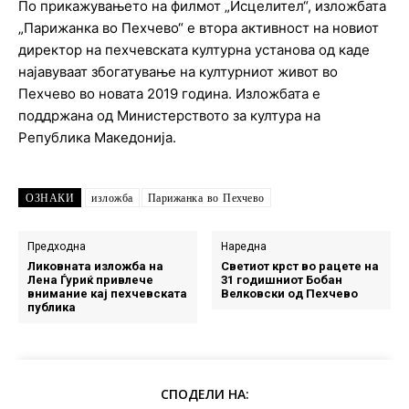
По прикажувањето на филмот „Исцелител“, изложбата
„Парижанка во Пехчево“ е втора активност на новиот
директор на пехчевската културна установа од каде
најавуваат збогатување на културниот живот во
Пехчево во новата 2019 година. Изложбата е
поддржана од Министерството за култура на
Република Македонија.
ОЗНАКИ
изложба
Парижанка во Пехчево
Предходна
Наредна
Ликовната изложба на
Светиот крст во рацете на
Лена Ѓуриќ привлече
31 годишниот Бобан
внимание кај пехчевската
Велковски од Пехчево
публика
СПОДЕЛИ НА: