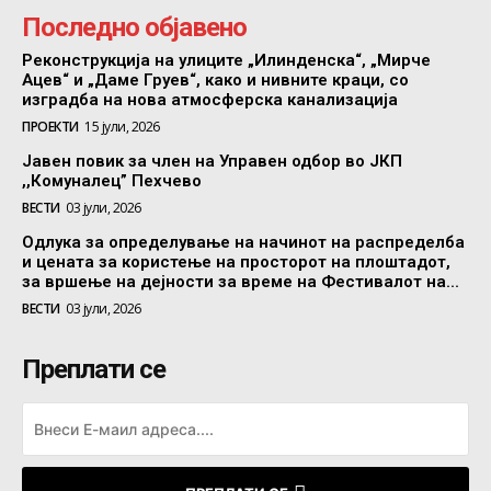
Последно објавено
Реконструкција на улиците „Илинденска“, „Мирче
Ацев“ и „Даме Груев“, како и нивните краци, со
изградба на нова атмосферска канализација
ПРОЕКТИ
15 јули, 2026
Јавен повик за член на Управен одбор во ЈКП
,,Комуналец” Пехчево
ВЕСТИ
03 јули, 2026
Одлука за определување на начинот на распределба
и цената за користење на просторот на плоштадот,
за вршење на дејности за време на Фестивалот на...
ВЕСТИ
03 јули, 2026
Преплати се