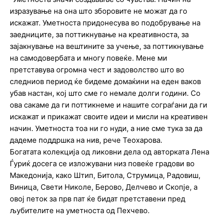
изразување на она што зборовите не можат да го
искажат. Уметноста придонесува во подобрување на
заедниците, за поттикнување на креативноста, за
зајакнување на вештините за учење, за поттикнување
на самодовербата и многу повеќе. Мене ми
претставува огромна чест и задоволство што во
следниов период ќе бидеме домаќини на еден ваков
убав настан, кој што сме го немале долги години. Со
ова сакаме да ги поттикнеме и нашите сограѓани да ги
искажат и прикажат своите идеи и мисли на креативен
начин. Уметноста тоа ни го нуди, а ние сме тука за да
дадеме поддршка на нив, рече Теохарова.
Богатата колекција од ликовни дела од авторката Лена
Ѓуриќ досега се изложувани низ повеќе градови во
Македонија, како Штип, Битола, Струмица, Радовиш,
Виница, Свети Николе, Берово, Делчево и Скопје, а
овој петок за прв пат ќе бидат претставени пред
љубителите на уметноста од Пехчево.