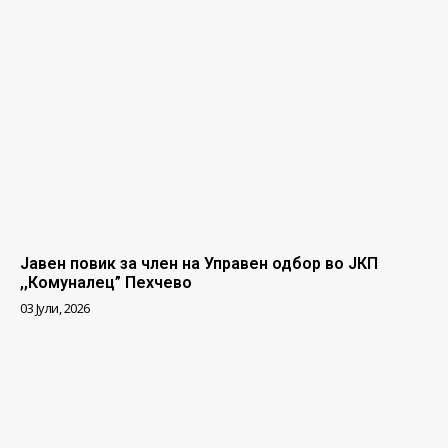
Јавен повик за член на Управен одбор во ЈКП
,,Комуналец” Пехчево
03 Јули, 2026