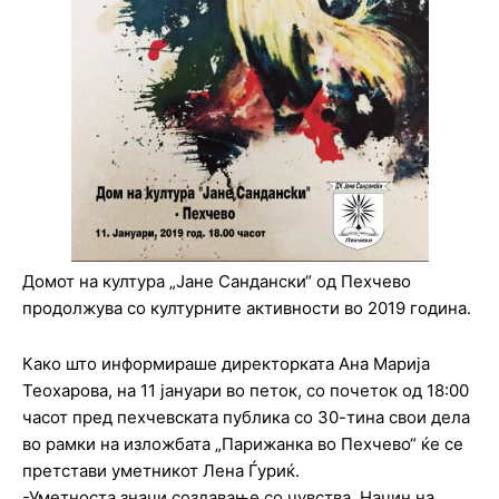
Домот на култура „Јане Сандански“ од Пехчево
продолжува со културните активности во 2019 година.
Како што информираше директорката Ана Марија
Теохарова, на 11 јануари во петок, со почеток од 18:00
часот пред пехчевската публика со 30-тина свои дела
во рамки на изложбата „Парижанка во Пехчево“ ќе се
претстави уметникот Лена Ѓуриќ.
-Уметноста значи создавање со чувства. Начин на