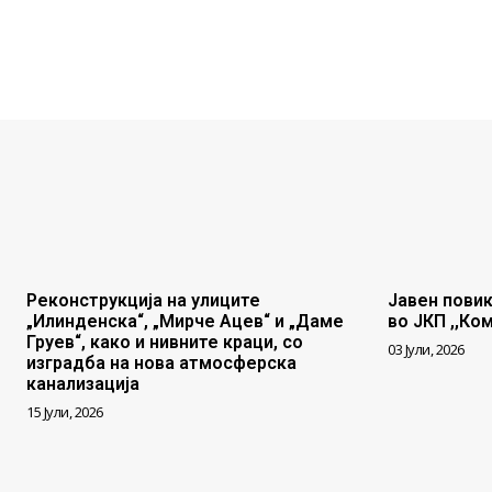
Реконструкција на улиците
Јавен повик
„Илинденска“, „Мирче Ацев“ и „Даме
во ЈКП ,,Ко
Груев“, како и нивните краци, со
03 Јули, 2026
изградба на нова атмосферска
канализација
15 Јули, 2026