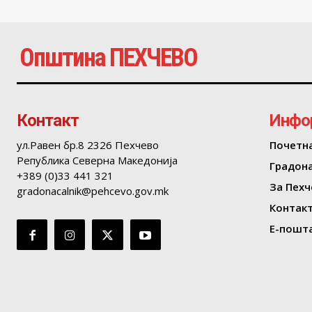
Општина ПЕХЧЕВО
Контакт
Инфо
ул.Равен бр.8 2326 Пехчево
Почетн
Република Северна Македонија
Градон
+389 (0)33 441 321
За Пехч
gradonacalnik@pehcevo.gov.mk
Контак
Е-пошта