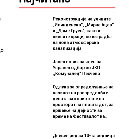
и
Реконструкција на улиците
„Илинденска“, „Мирче Ацев“
и „Даме Груев“, како и
нивните краци, со изградба
на нова атмосферска
канализација
до
Јавен повик за член на
о
Управен одбор во ЈКП
,,Комуналец” Пехчево
Одлука за определување на
начинот на распределба и
цената за користење на
просторот на плоштадот, за
вршење на дејности за
време на Фестивалот на...
Дневен ред за 10-та седница