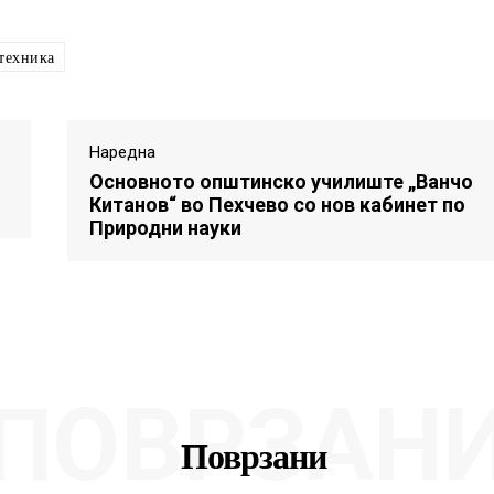
техника
Наредна
Основното општинско училиште „Ванчо
Китанов“ во Пехчево со нов кабинет по
Природни науки
ПОВРЗАН
Поврзани