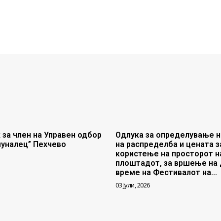
 за член на Управен одбор
Одлука за определување н
муналец” Пехчево
на распределба и цената з
користење на просторот н
плоштадот, за вршење на 
време на Фестивалот на...
03 Јули, 2026