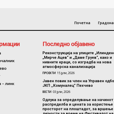
Почетна
Градона
рмации
Последно објавено
а
Реконструкција на улиците „Илинден
„Мирче Ацев“ и „Даме Груев“, како и
ачалник
нивните краци, со изградба на нова
атмосферска канализација
ево
ПРОЕКТИ
15 јули, 2026
т
Јавен повик за член на Управен одб
 – линк
ЈКП ,,Комуналец” Пехчево
ВЕСТИ
03 јули, 2026
Одлука за определување на начинот
распределба и цената за користење
просторот на плоштадот, за вршење
дејности за време на Фестивалот на.