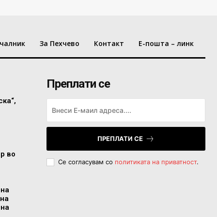
чалник
За Пехчево
Контакт
Е-пошта – линк
Преплати се
ска“,
ПРЕПЛАТИ СЕ
ор во
Се согласувам со
политиката на приватност
.
 на
 на
 на
..