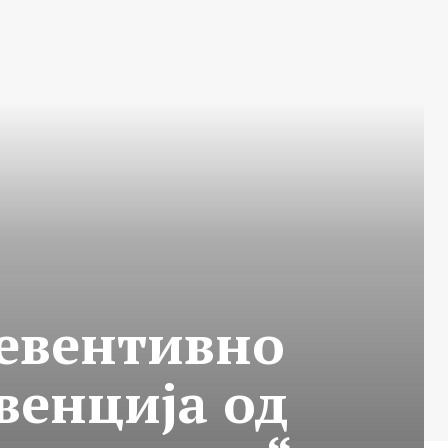
ревентивно
венција од