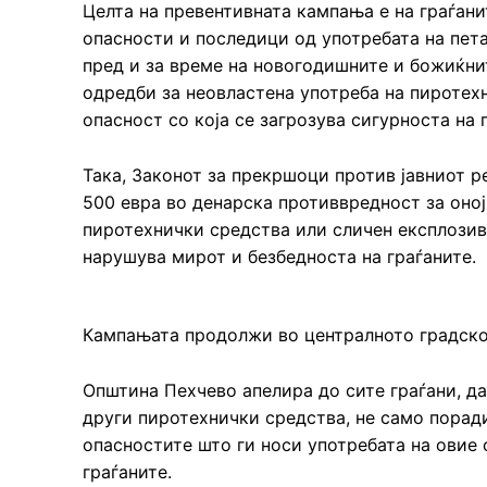
Целта на превентивната кампања е на граѓани
опасности и последици од употребата на пет
пред и за време на новогодишните и божиќни
одредби за неовластена употреба на пиротех
опасност со која се загрозува сигурноста на 
Така, Законот за прекршоци против јавниот р
500 евра во денарска противвредност за оној
пиротехнички средства или сличен експлозиве
нарушува мирот и безбедноста на граѓаните.
Кампањата продолжи во централното градско 
Општина Пехчево апелира до сите граѓани, да
други пиротехнички средства, не само порад
опасностите што ги носи употребата на овие 
граѓаните.