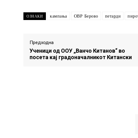
кампања
ОВР Берово
петарди
пиро
ОЗНАКИ
Предходна
Ученици од ООУ „Ванчо Китанов“ во
посета кај градоначалникот Китански