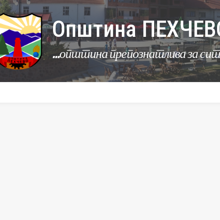
Општина ПЕХЧЕВ
...општина препознатлива за си
УРБАНИЗАМ
КОМУНАЛНИ ДЕЈНОСТИ
ЛЕР