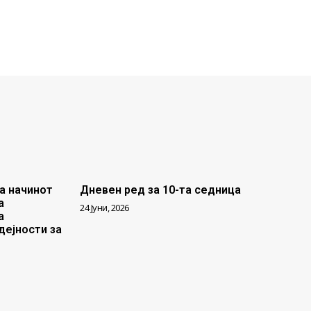
а начинот
Дневен ред за 10-та седница
а
24 Јуни, 2026
а
дејности за