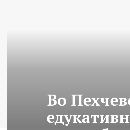
Во Пехчев
едукативн