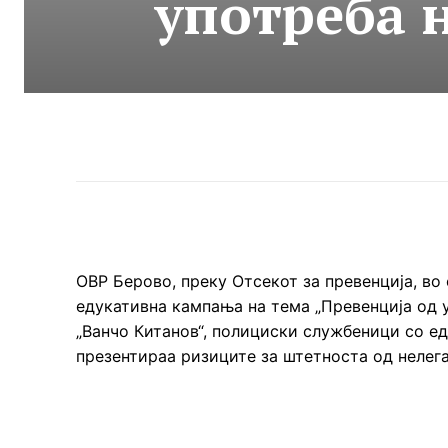
употреба 
ОВР Берово, преку Отсекот за превенција, в
едукативна кампања на тема „Превенција од у
„Ванчо Китанов“, полициски службеници со е
презентираа ризиците за штетноста од нелега