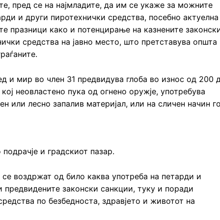
те, пред се на најмладите, да им се укаже за можните
арди и други пиротехнички средства, посебно актуелна
те празници како и потенцирање на казнените законск
нички средства на јавно место, што претставува општа
граѓаните.
ед и мир во член 31 предвидува глоба во износ од 200 
 кој неовластено пука од огнено оружје, употребува
н или лесно запалив материјал, или на сличен начин г
подрачје и градскиот пазар.
 се воздржат од било каква употреба на петарди и
и предвидените законски санкции, туку и поради
средства по безбедноста, здравјето и животот на