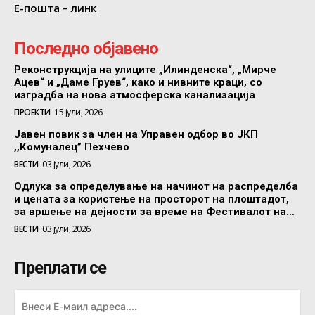
Е-пошта – линк
Последно објавено
Реконструкција на улиците „Илинденска“, „Мирче
Ацев“ и „Даме Груев“, како и нивните краци, со
изградба на нова атмосферска канализација
ПРОЕКТИ
15 јули, 2026
Јавен повик за член на Управен одбор во ЈКП
,,Комуналец” Пехчево
ВЕСТИ
03 јули, 2026
Одлука за определување на начинот на распределба
и цената за користење на просторот на плоштадот,
за вршење на дејности за време на Фестивалот на...
ВЕСТИ
03 јули, 2026
Преплати се