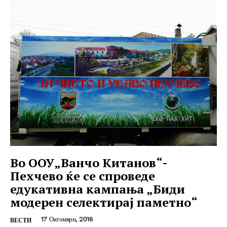
Во ООУ„Ванчо Китанов“-
Пехчево ќе се спроведе
едукативна кампања „Биди
модерен селектирај паметно“
17 Октомври, 2016
ВЕСТИ