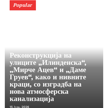
Popular
Реконструкција на
улиците „Илинденска“,
„Мирче Ацев“ и „Даме
Груев“, како и нивните
краци, со изградба на
нова атмосферска
канализација
15 Јули, 2026