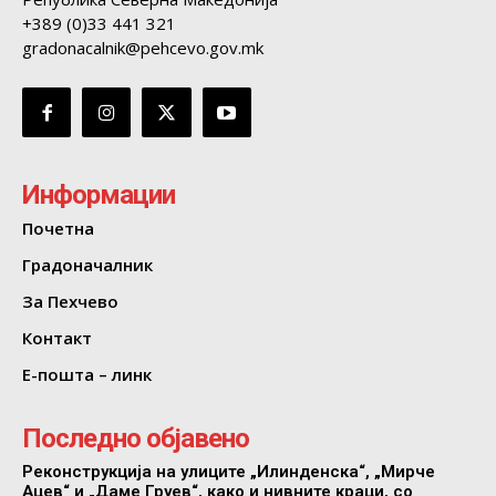
+389 (0)33 441 321
gradonacalnik@pehcevo.gov.mk
Информации
Почетна
Градоначалник
За Пехчево
Контакт
Е-пошта – линк
Последно објавено
Реконструкција на улиците „Илинденска“, „Мирче
Ацев“ и „Даме Груев“, како и нивните краци, со