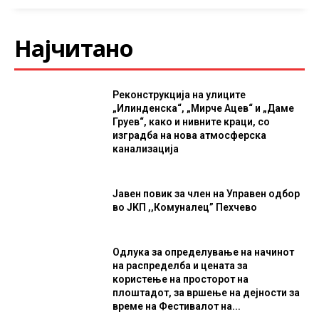
Најчитано
Реконструкција на улиците
„Илинденска“, „Мирче Ацев“ и „Даме
Груев“, како и нивните краци, со
изградба на нова атмосферска
канализација
Јавен повик за член на Управен одбор
во ЈКП ,,Комуналец” Пехчево
Одлука за определување на начинот
на распределба и цената за
користење на просторот на
плоштадот, за вршење на дејности за
време на Фестивалот на...