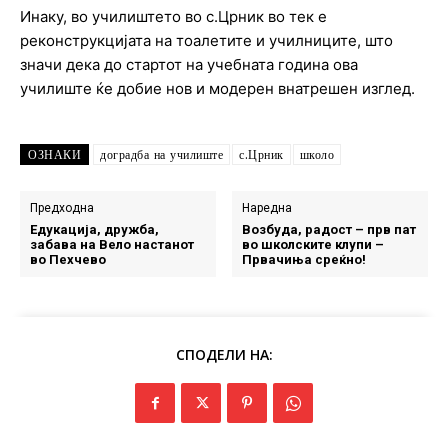
Инаку, во училиштето во с.Црник во тек е
реконструкцијата на тоалетите и училниците, што
значи дека до стартот на учебната година ова
училиште ќе добие нов и модерен внатрешен изглед.
ОЗНАКИ
доградба на училиште
с.Црник
школо
Предходна
Наредна
Едукација, дружба,
Возбуда, радост – прв пат
забава на Вело настанот
во школските клупи –
во Пехчево
Првачиња среќно!
СПОДЕЛИ НА: