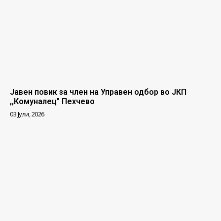
Јавен повик за член на Управен одбор во ЈКП
,,Комуналец” Пехчево
03 Јули, 2026