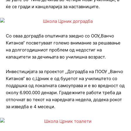
ќе се гради и канцеларија за наставниците.
Со оваа доградба општината заедно со ООУ„Ванчо
Китанов“ посветуваат големо внимание за решавање
на долгогодишниот проблем од недостиг на
капацитети за дечињата во училишна возраст.
Инвестицијата за проектот „Доградба на ПООУ „Ванчо
Китанов“ во с,Црник е од буџетот на училиштето со
поддршка од локалната самоуправа и е во вредност од
околу 6.900.000 денари. Градежните работи треба да
отпочнат во текот на наредната недела, додека рокот
за изведба е 4 месеци.