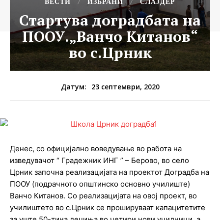
ВЕСТИ
ИЗБРАНИ
СЛАЈДЕР
Стартува доградбата на
ПООУ.„Ванчо Китанов“
во с.Црник
23 септември, 2020
Датум:
Денес, со официјално воведување во работа на
изведувачот “ Градежник ИНГ ” – Берово, во село
Црник започна реализацијата на проектот Доградба на
ПООУ (подрачното општинско основно училиште)
Ванчо Китанов. Со реализацијата на овој проект, во
училиштето во с.Црник се прошируваат капацитетите
за уште 50-тина дечиња во четири нови училници, a