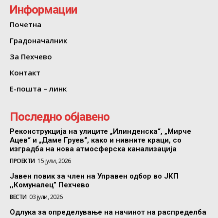
Информации
Почетна
Градоначалник
За Пехчево
Контакт
Е-пошта – линк
Последно објавено
Реконструкција на улиците „Илинденска“, „Мирче
Ацев“ и „Даме Груев“, како и нивните краци, со
изградба на нова атмосферска канализација
ПРОЕКТИ
15 јули, 2026
Јавен повик за член на Управен одбор во ЈКП
,,Комуналец” Пехчево
ВЕСТИ
03 јули, 2026
Одлука за определување на начинот на распределба