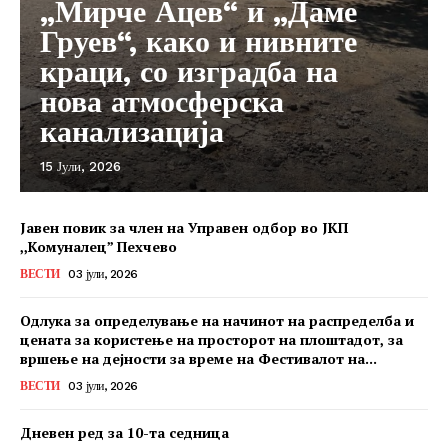
„Мирче Ацев“ и „Даме
Груев“, како и нивните
краци, со изградба на
нова атмосферска
канализација
15 Јули, 2026
Јавен повик за член на Управен одбор во ЈКП
,,Комуналец” Пехчево
ВЕСТИ
03 јули, 2026
Одлука за определување на начинот на распределба и
цената за користење на просторот на плоштадот, за
вршење на дејности за време на Фестивалот на...
ВЕСТИ
03 јули, 2026
Дневен ред за 10-та седница