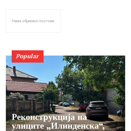
Нема објавено постови
Popular
Реконструкција на
улиците „Илинденска“,