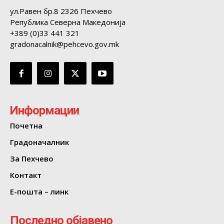
ул.Равен бр.8 2326 Пехчево
Република Северна Македонија
+389 (0)33 441 321
gradonacalnik@pehcevo.gov.mk
Информации
Почетна
Градоначалник
За Пехчево
Контакт
Е-пошта – линк
Последно објавено