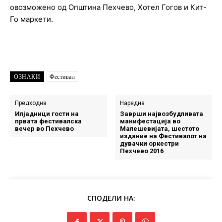
овозможено од Општина Пехчево, Хотел Гогов и Кит-
Го маркети.
ОЗНАКИ
Фестивал
Предходна
Наредна
Илјадници гости на
Заврши највозбудливата
првата фестивалска
манифестација во
вечер во Пехчево
Малешевијата, шестото
издание на Фестивалот на
дувачки оркестри
Пехчево 2016
СПОДЕЛИ НА: