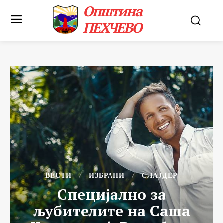
Општина
ПЕХЧЕВО
ВЕСТИ
ИЗБРАНИ
СЛАЈДЕР
Специјално за
љубителите на Саша