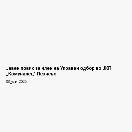
Јавен повик за член на Управен одбор во ЈКП
,,Комуналец” Пехчево
03 Јули, 2026