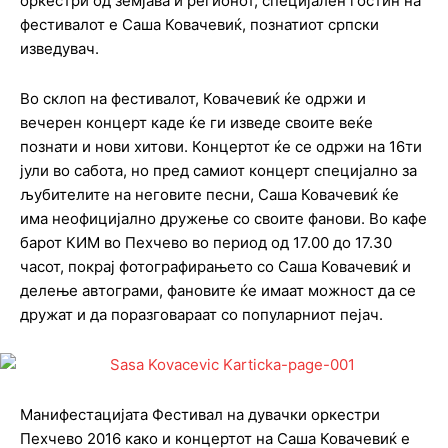
оркестри од земјава и регионот, специјален гостин на
фестивалот е Саша Ковачевиќ, познатиот српски
изведувач.
Во склоп на фестивалот, Ковачевиќ ќе одржи и
вечерен концерт каде ќе ги изведе своите веќе
познати и нови хитови. Концертот ќе се одржи на 16ти
јули во сабота, но пред самиот концерт специјално за
љубителите на неговите песни, Саша Ковачевиќ ќе
има неофицијално дружење со своите фанови. Во кафе
барот КИМ во Пехчево во период од 17.00 до 17.30
часот, покрај фотографирањето со Саша Ковачевиќ и
делење автограми, фановите ќе имаат можност да се
дружат и да поразговараат со популарниот пејач.
Манифестацијата Фестивал на дувачки оркестри
Пехчево 2016 како и концертот на Саша Ковачевиќ е