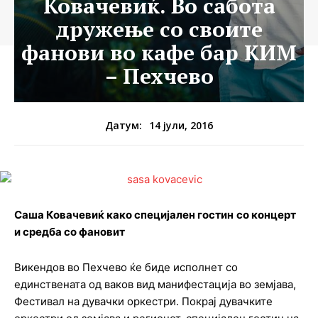
Ковачевиќ. Во сабота
дружење со своите
фанови во кафе бар КИМ
– Пехчево
14 јули, 2016
Датум:
Саша Ковачевиќ како специјален гостин
со концерт
и средба со фановит
Викендов во Пехчево ќе биде исполнет со
единствената од ваков вид манифестација во земјава,
Фестивал на дувачки оркестри. Покрај дувачките