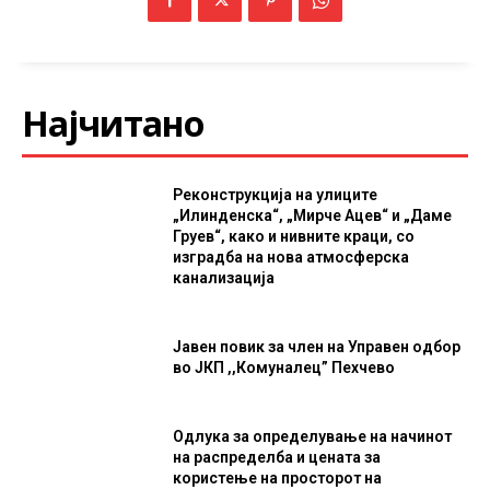
Најчитано
Реконструкција на улиците
„Илинденска“, „Мирче Ацев“ и „Даме
Груев“, како и нивните краци, со
изградба на нова атмосферска
канализација
Јавен повик за член на Управен одбор
во ЈКП ,,Комуналец” Пехчево
Одлука за определување на начинот
на распределба и цената за
користење на просторот на